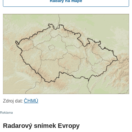
Radary na mapě
Zdroj dat:
ČHMÚ
Radarový snímek Evropy