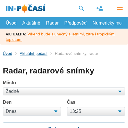
Přejít
na
hlavní
obsah
Úvod
Aktuálně
Radar
Předpověď
Numerický model
Víkend bude slunečný s letními, zítra i tropickými
AKTUALITA:
teplotami
Úvod
Aktuální počasí
Radarové snímky, radar
Radar, radarové snímky
Město
Den
Čas