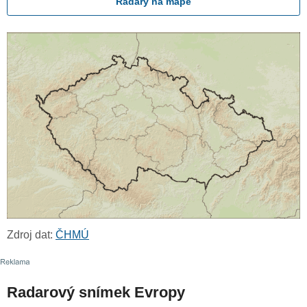
Radary na mapě
Zdroj dat:
ČHMÚ
Radarový snímek Evropy