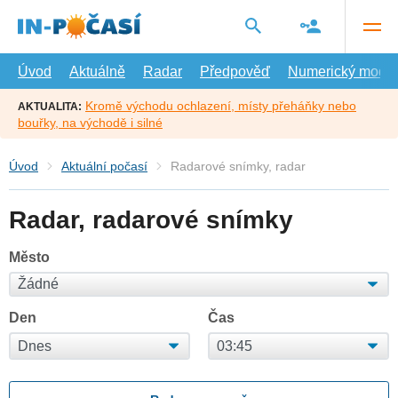
Přejít
na
hlavní
obsah
Úvod
Aktuálně
Radar
Předpověď
Numerický model
Kromě východu ochlazení, místy přeháňky nebo
AKTUALITA:
bouřky, na východě i silné
Úvod
Aktuální počasí
Radarové snímky, radar
Radar, radarové snímky
Město
Den
Čas