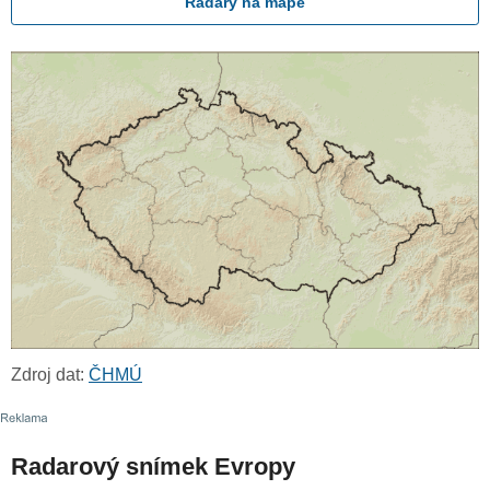
Radary na mapě
Zdroj dat:
ČHMÚ
Radarový snímek Evropy