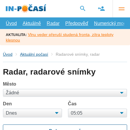
Přejít
na
hlavní
obsah
Úvod
Aktuálně
Radar
Předpověď
Numerický model
Vlnu veder přeruší studená fronta, zítra teploty
AKTUALITA:
klesnou
Úvod
Aktuální počasí
Radarové snímky, radar
Radar, radarové snímky
Město
Den
Čas