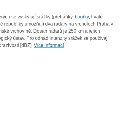
12:05
11:55
rých se vyskytují srážky (přeháňky,
bouřky
, trvalé
11:45
é republiky umožňují dva radary na vrcholech Praha v
11:35
ské vrchovině. Dosah radarů je 250 km a jejich
11:25
ický ústav. Pro odhad intenzity srážek se používají
11:15
drazivosti [dBZ].
Více informací
11:05
10:55
10:45
10:35
10:25
10:15
10:05
09:55
09:45
09:35
09:25
09:15