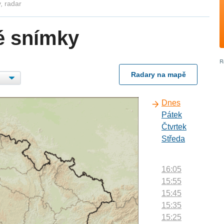
, radar
é snímky
Radary na mapě
Dnes
Pátek
Čtvrtek
Středa
16:05
15:55
15:45
15:35
15:25