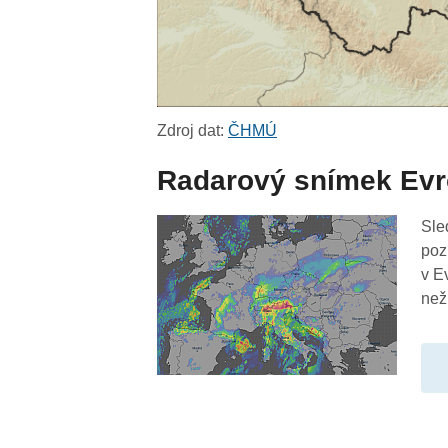
Zdroj dat:
ČHMÚ
Radarový snímek Ev
Sle
poz
v E
než