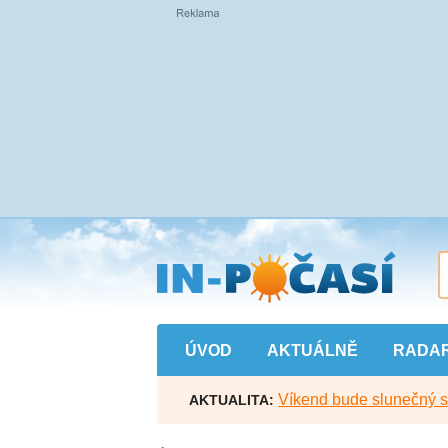
Přejít
na
hlavní
obsah
ÚVOD
AKTUÁLNĚ
RADA
Víkend bude slunečný s l
AKTUALITA: