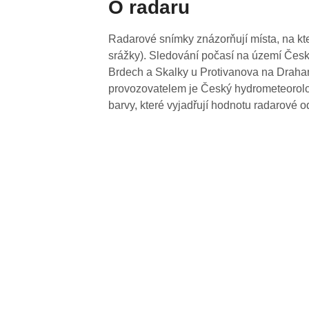
O radaru
Radarové snímky znázorňují místa, na kte
srážky). Sledování počasí na území Česk
Brdech a Skalky u Protivanova na Drahan
provozovatelem je Český hydrometeorolog
barvy, které vyjadřují hodnotu radarové o