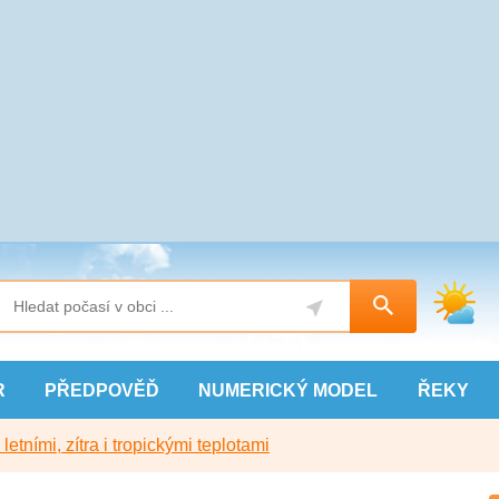
R
PŘEDPOVĚĎ
NUMERICKÝ
MODEL
ŘEKY
etními, zítra i tropickými teplotami