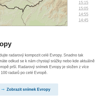
15:15
15:05
14:55
14:45
14:35
14:25
14:15
ropy
14:05
13:55
13:45
dujte radarový kompozit celé Evropy. Snadno tak
13:35
náte odkud se k nám chystají srážky nebo kde aktuálně
13:25
vropě prší. Radarový snímek Evropy je složen z více
13:15
 100 radarů po celé Evropě.
13:05
12:55
Zobrazit snímek Evropy
12:45
12:35
12:25
12:15