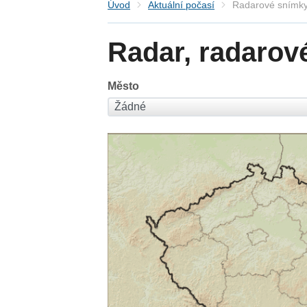
Úvod
Aktuální počasí
Radarové snímky
Radar, radarov
Město