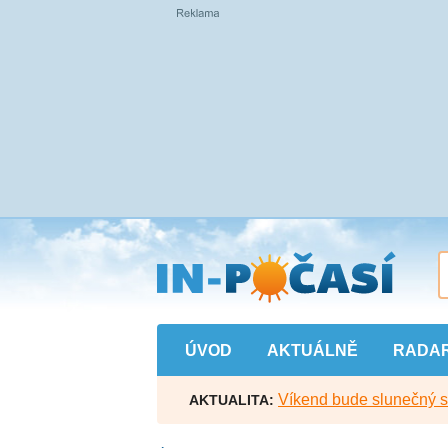
Přejít
na
hlavní
obsah
ÚVOD
AKTUÁLNĚ
RADA
Víkend bude slunečný s l
AKTUALITA: