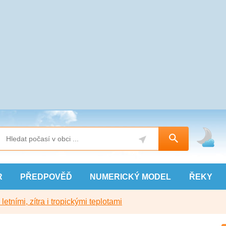
R
PŘEDPOVĚĎ
NUMERICKÝ
MODEL
ŘEKY
etními, zítra i tropickými teplotami