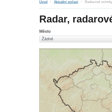
Úvod
Aktuální počasí
Radarové snímky
Radar, radarov
Město