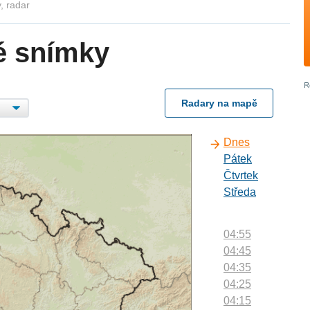
, radar
é snímky
Radary na mapě
Dnes
Pátek
Čtvrtek
Středa
04:55
04:45
04:35
04:25
04:15