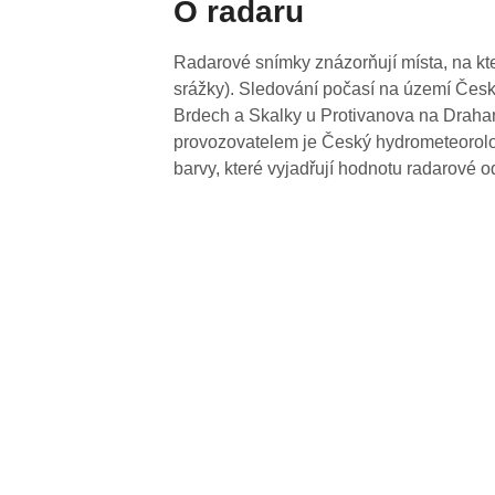
O radaru
Radarové snímky znázorňují místa, na kte
srážky). Sledování počasí na území Česk
Brdech a Skalky u Protivanova na Drahan
provozovatelem je Český hydrometeorolog
barvy, které vyjadřují hodnotu radarové o