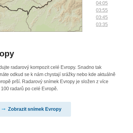
04:05
03:55
03:45
03:35
03:25
03:15
03:05
ropy
02:55
02:45
02:35
dujte radarový kompozit celé Evropy. Snadno tak
02:25
náte odkud se k nám chystají srážky nebo kde aktuálně
02:15
vropě prší. Radarový snímek Evropy je složen z více
02:05
 100 radarů po celé Evropě.
01:55
01:45
Zobrazit snímek Evropy
01:35
01:25
01:15
01:05