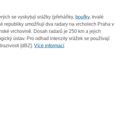
00:55
00:45
rých se vyskytují srážky (přeháňky,
bouřky
, trvalé
00:35
é republiky umožňují dva radary na vrcholech Praha v
00:25
ské vrchovině. Dosah radarů je 250 km a jejich
00:15
ický ústav. Pro odhad intenzity srážek se používají
00:05
drazivosti [dBZ].
Více informací