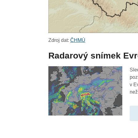
Zdroj dat:
ČHMÚ
Radarový snímek Ev
Sle
poz
v E
než