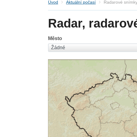
Úvod
Aktuální počasí
Radarové snímky
Radar, radarov
Město