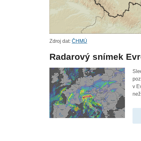
Zdroj dat:
ČHMÚ
Radarový snímek Ev
Sle
poz
v E
než