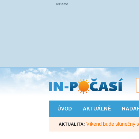
Přejít
na
hlavní
obsah
ÚVOD
AKTUÁLNĚ
RADA
Víkend bude slunečný s l
AKTUALITA: