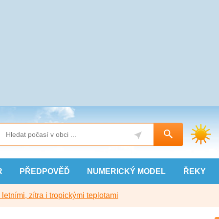
R
PŘEDPOVĚĎ
NUMERICKÝ
MODEL
ŘEKY
etními, zítra i tropickými teplotami