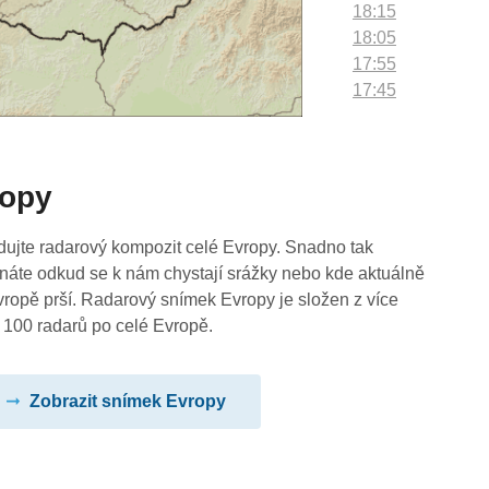
18:15
18:05
17:55
17:45
17:35
17:25
17:15
ropy
17:05
16:55
16:45
dujte radarový kompozit celé Evropy. Snadno tak
16:35
náte odkud se k nám chystají srážky nebo kde aktuálně
16:25
vropě prší. Radarový snímek Evropy je složen z více
16:15
 100 radarů po celé Evropě.
16:05
15:55
Zobrazit snímek Evropy
15:45
15:35
15:25
15:15