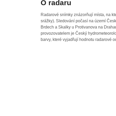
O radaru
Radarové snímky znázorňují místa, na kte
srážky). Sledování počasí na území Česk
Brdech a Skalky u Protivanova na Drahan
provozovatelem je Český hydrometeorolog
barvy, které vyjadřují hodnotu radarové o