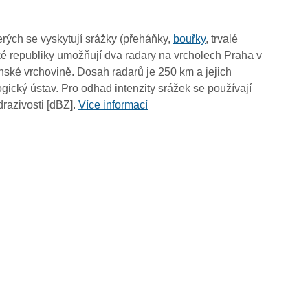
15:05
14:55
rých se vyskytují srážky (přeháňky,
bouřky
, trvalé
14:45
é republiky umožňují dva radary na vrcholech Praha v
14:35
ské vrchovině. Dosah radarů je 250 km a jejich
14:25
ický ústav. Pro odhad intenzity srážek se používají
14:15
drazivosti [dBZ].
Více informací
14:05
13:55
13:45
13:35
13:25
13:15
13:05
12:55
12:45
12:35
12:25
12:15