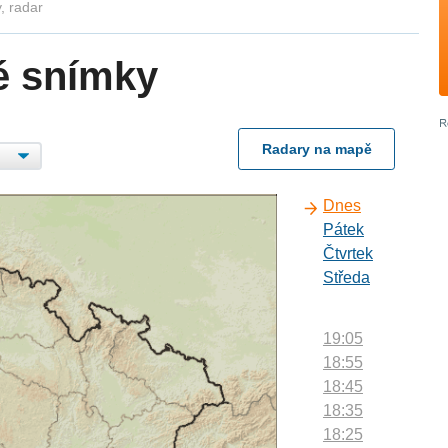
, radar
é snímky
Radary na mapě
Dnes
Pátek
Čtvrtek
Středa
19:05
18:55
18:45
18:35
18:25