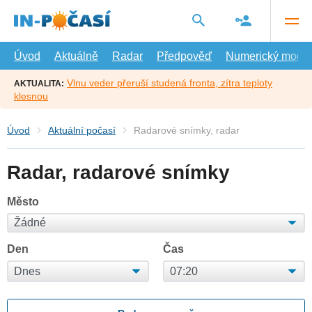
Přejít
na
hlavní
obsah
Úvod
Aktuálně
Radar
Předpověď
Numerický model
Vlnu veder přeruší studená fronta, zítra teploty
AKTUALITA:
klesnou
Úvod
Aktuální počasí
Radarové snímky, radar
Radar, radarové snímky
Město
Den
Čas