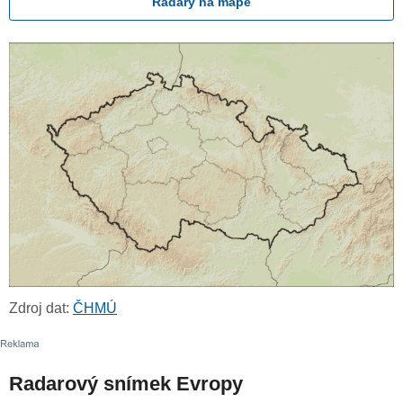
Radary na mapě
Zdroj dat:
ČHMÚ
Radarový snímek Evropy