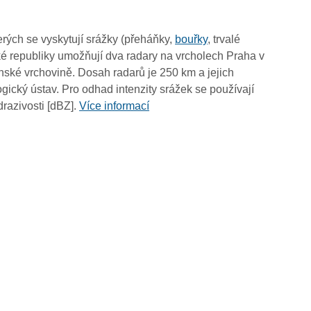
05:55
05:45
rých se vyskytují srážky (přeháňky,
bouřky
, trvalé
05:35
é republiky umožňují dva radary na vrcholech Praha v
05:25
ské vrchovině. Dosah radarů je 250 km a jejich
05:15
ický ústav. Pro odhad intenzity srážek se používají
05:05
drazivosti [dBZ].
Více informací
04:55
04:45
04:35
04:25
04:15
04:05
03:55
03:45
03:35
03:25
03:15
03:05