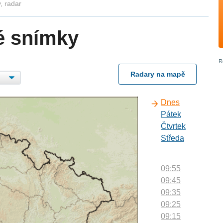
, radar
é snímky
Radary na mapě
Dnes
Pátek
Čtvrtek
Středa
09:55
09:45
09:35
09:25
09:15