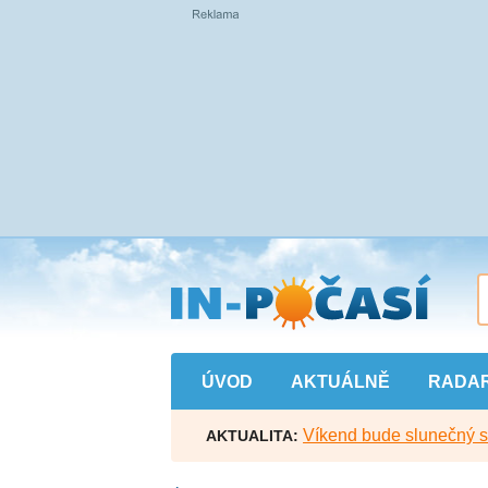
Přejít
na
hlavní
obsah
ÚVOD
AKTUÁLNĚ
RADA
Víkend bude slunečný s l
AKTUALITA: