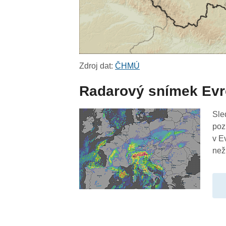
Zdroj dat:
ČHMÚ
Radarový snímek Ev
Sle
poz
v E
než