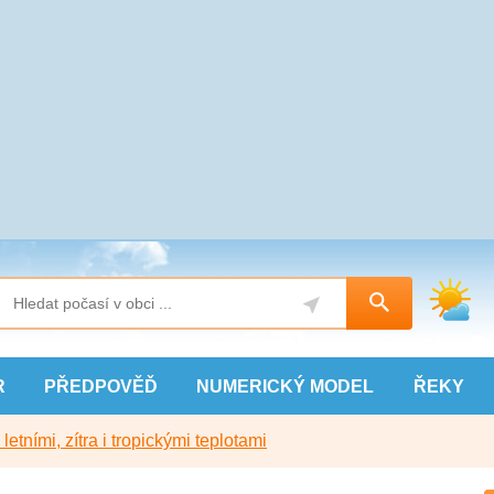
R
PŘEDPOVĚĎ
NUMERICKÝ
MODEL
ŘEKY
etními, zítra i tropickými teplotami