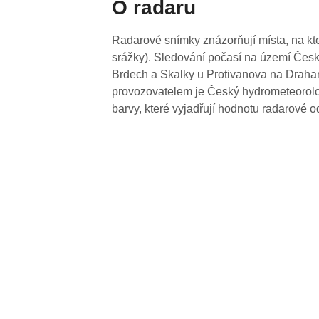
O radaru
Radarové snímky znázorňují místa, na kte
srážky). Sledování počasí na území Česk
Brdech a Skalky u Protivanova na Drahan
provozovatelem je Český hydrometeorolog
barvy, které vyjadřují hodnotu radarové o