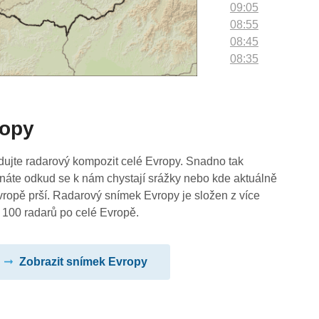
09:05
08:55
08:45
08:35
08:25
08:15
08:05
ropy
07:55
07:45
07:35
dujte radarový kompozit celé Evropy. Snadno tak
07:25
náte odkud se k nám chystají srážky nebo kde aktuálně
07:15
vropě prší. Radarový snímek Evropy je složen z více
07:05
 100 radarů po celé Evropě.
06:55
06:45
Zobrazit snímek Evropy
06:35
06:25
06:15
06:05