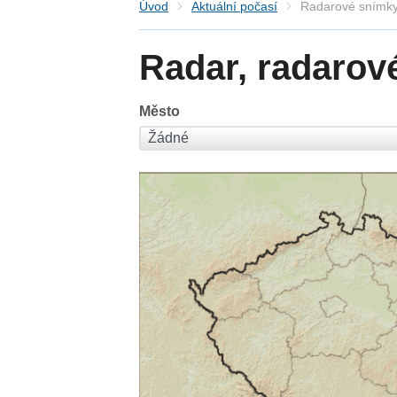
Úvod
Aktuální počasí
Radarové snímky
Radar, radarov
Město