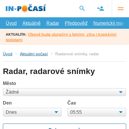
Přejít
na
hlavní
obsah
Úvod
Aktuálně
Radar
Předpověď
Numerický model
Víkend bude slunečný s letními, zítra i tropickými
AKTUALITA:
teplotami
Úvod
Aktuální počasí
Radarové snímky, radar
Radar, radarové snímky
Město
Den
Čas