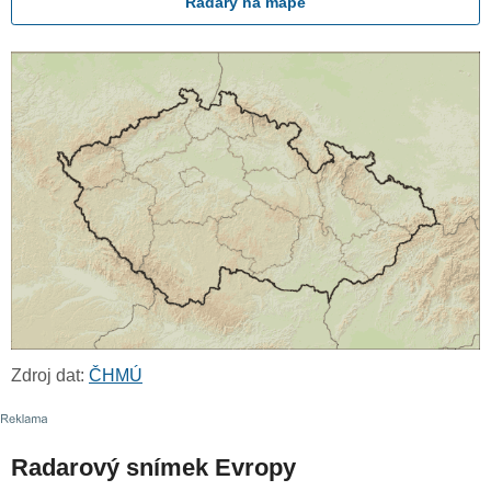
Radary na mapě
Zdroj dat:
ČHMÚ
Radarový snímek Evropy