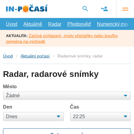
Přejít
na
hlavní
obsah
Úvod
Aktuálně
Radar
Předpověď
Numerický model
Začíná ochlazení, místy přeháňky nebo bouřky,
AKTUALITA:
zejména na východě
Úvod
Aktuální počasí
Radarové snímky, radar
Radar, radarové snímky
Město
Den
Čas