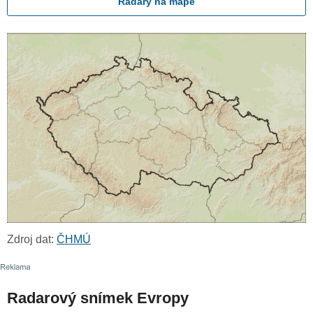
Radary na mapě
Zdroj dat:
ČHMÚ
Radarový snímek Evropy