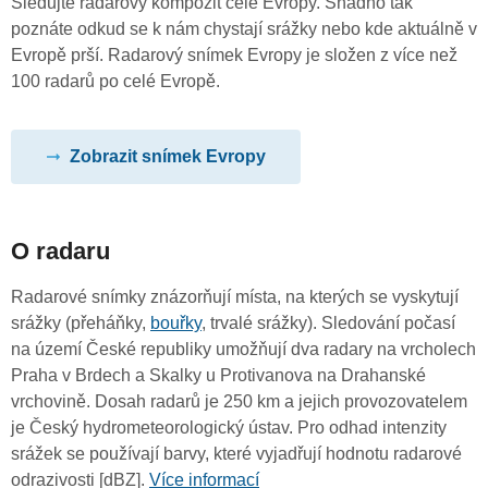
Sledujte radarový kompozit celé Evropy. Snadno tak
poznáte odkud se k nám chystají srážky nebo kde aktuálně v
Evropě prší. Radarový snímek Evropy je složen z více než
100 radarů po celé Evropě.
Zobrazit snímek Evropy
O radaru
Radarové snímky znázorňují místa, na kterých se vyskytují
srážky (přeháňky,
bouřky
, trvalé srážky). Sledování počasí
na území České republiky umožňují dva radary na vrcholech
Praha v Brdech a Skalky u Protivanova na Drahanské
vrchovině. Dosah radarů je 250 km a jejich provozovatelem
je Český hydrometeorologický ústav. Pro odhad intenzity
srážek se používají barvy, které vyjadřují hodnotu radarové
odrazivosti [dBZ].
Více informací