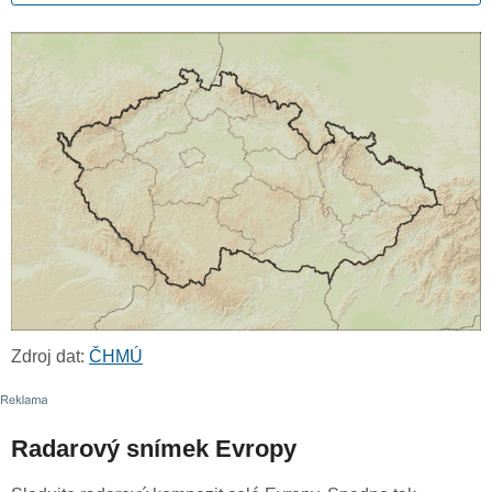
Zdroj dat:
ČHMÚ
Radarový snímek Evropy