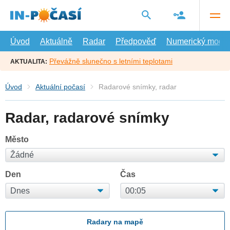
Přejít
na
hlavní
obsah
Úvod
Aktuálně
Radar
Předpověď
Numerický model
Převážně slunečno s letními teplotami
AKTUALITA:
Úvod
Aktuální počasí
Radarové snímky, radar
Radar, radarové snímky
Město
Den
Čas
Radary na mapě