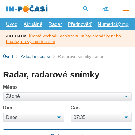
Přejít
na
hlavní
obsah
Úvod
Aktuálně
Radar
Předpověď
Numerický model
Kromě východu ochlazení, místy přeháňky nebo
AKTUALITA:
bouřky, na východě i silné
Úvod
Aktuální počasí
Radarové snímky, radar
Radar, radarové snímky
Město
Den
Čas