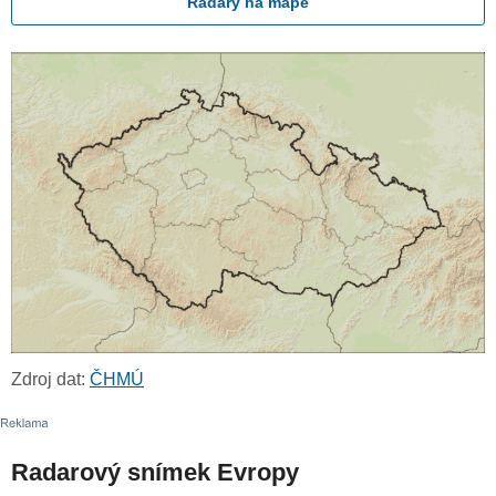
Radary na mapě
Zdroj dat:
ČHMÚ
Radarový snímek Evropy