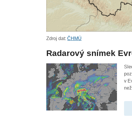
Zdroj dat:
ČHMÚ
Radarový snímek Ev
Sle
poz
v E
než