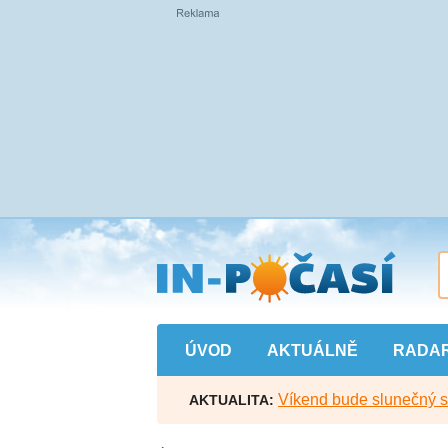
Přejít
na
hlavní
obsah
ÚVOD
AKTUÁLNĚ
RADA
Víkend bude slunečný s l
AKTUALITA: