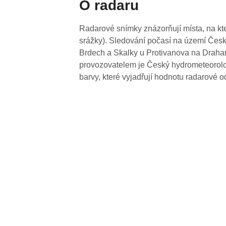
O radaru
Radarové snímky znázorňují místa, na kte
srážky). Sledování počasí na území Česk
Brdech a Skalky u Protivanova na Drahan
provozovatelem je Český hydrometeorolog
barvy, které vyjadřují hodnotu radarové o