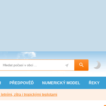
R
PŘEDPOVĚĎ
NUMERICKÝ
MODEL
ŘEKY
etními, zítra i tropickými teplotami