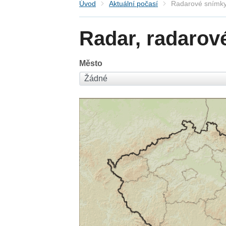
Úvod
Aktuální počasí
Radarové snímky
Radar, radarov
Město