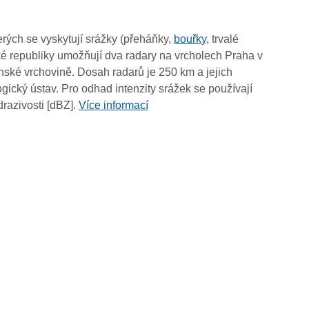
rých se vyskytují srážky (přeháňky,
bouřky
, trvalé
é republiky umožňují dva radary na vrcholech Praha v
ské vrchovině. Dosah radarů je 250 km a jejich
ický ústav. Pro odhad intenzity srážek se používají
drazivosti [dBZ].
Více informací