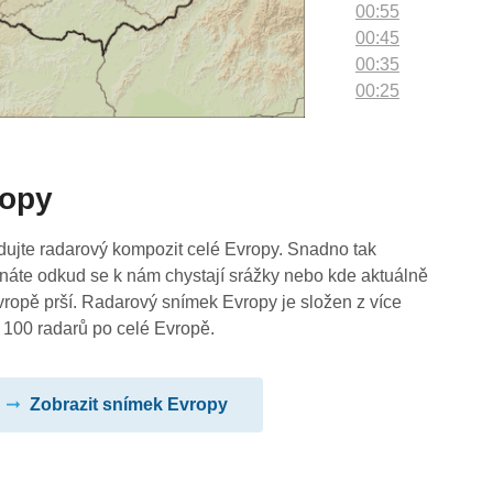
00:55
00:45
00:35
00:25
00:15
00:05
ropy
dujte radarový kompozit celé Evropy. Snadno tak
náte odkud se k nám chystají srážky nebo kde aktuálně
vropě prší. Radarový snímek Evropy je složen z více
 100 radarů po celé Evropě.
Zobrazit snímek Evropy