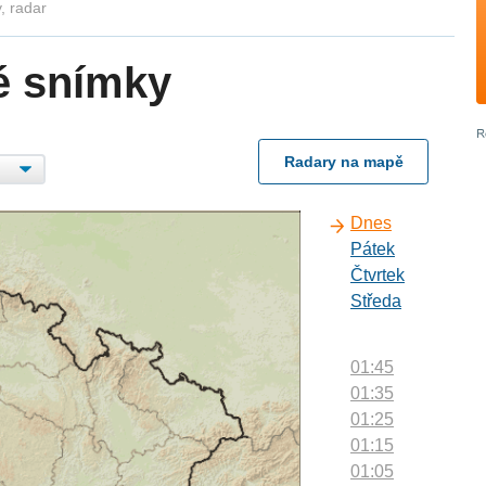
, radar
é snímky
Radary na mapě
Dnes
Pátek
Čtvrtek
Středa
01:45
01:35
01:25
01:15
01:05