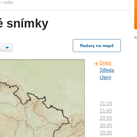
, radar
é snímky
Radary na mapě
Dnes
Středa
Úterý
21:15
21:05
20:55
20:45
20:35