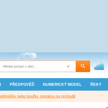
R
PŘEDPOVĚĎ
NUMERICKÝ
MODEL
ŘEKY
y přeháňky nebo bouřky, zejména na východě