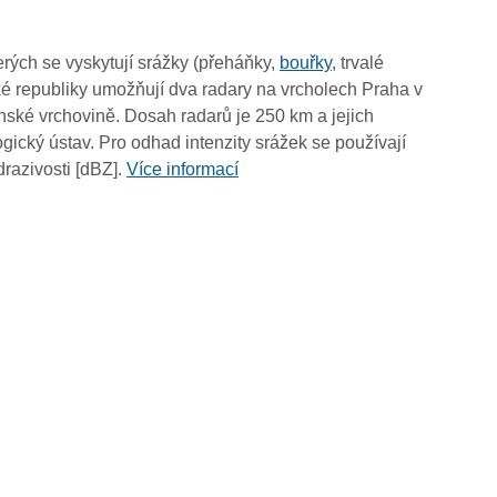
17:15
17:05
rých se vyskytují srážky (přeháňky,
bouřky
, trvalé
16:55
é republiky umožňují dva radary na vrcholech Praha v
16:45
ské vrchovině. Dosah radarů je 250 km a jejich
16:35
ický ústav. Pro odhad intenzity srážek se používají
16:25
drazivosti [dBZ].
Více informací
16:15
16:05
15:55
15:45
15:35
15:25
15:15
15:05
14:55
14:45
14:35
14:25