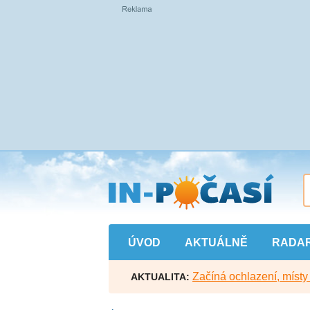
Přejít
na
hlavní
obsah
ÚVOD
AKTUÁLNĚ
RADA
Začíná ochlazení, míst
AKTUALITA: