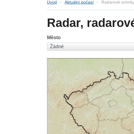
Úvod
Aktuální počasí
Radarové snímky
Radar, radarov
Město