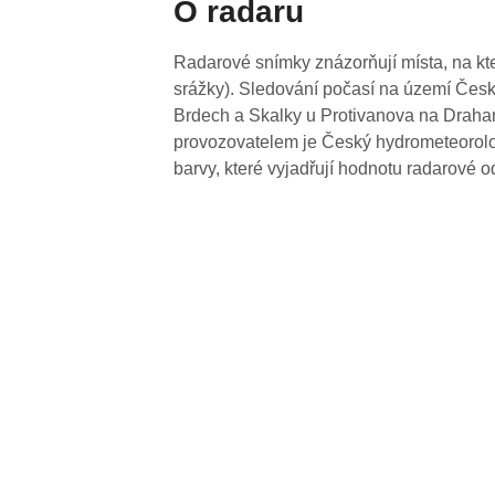
O radaru
Radarové snímky znázorňují místa, na kte
srážky). Sledování počasí na území Česk
Brdech a Skalky u Protivanova na Drahan
provozovatelem je Český hydrometeorolog
barvy, které vyjadřují hodnotu radarové o