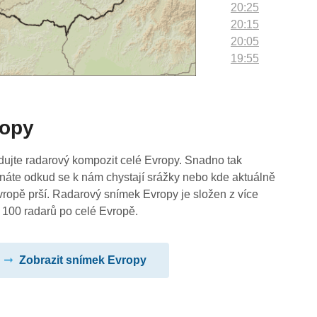
20:25
20:15
20:05
19:55
19:45
19:35
19:25
ropy
19:15
19:05
18:55
dujte radarový kompozit celé Evropy. Snadno tak
18:45
náte odkud se k nám chystají srážky nebo kde aktuálně
18:35
vropě prší. Radarový snímek Evropy je složen z více
18:25
 100 radarů po celé Evropě.
18:15
18:05
Zobrazit snímek Evropy
17:55
17:45
17:35
17:25