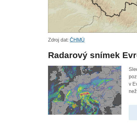
Zdroj dat:
ČHMÚ
Radarový snímek Ev
Sle
poz
v E
než