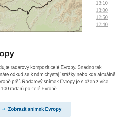
13:10
13:00
12:50
12:40
12:30
12:20
12:10
ropy
12:00
11:50
11:40
dujte radarový kompozit celé Evropy. Snadno tak
11:30
náte odkud se k nám chystají srážky nebo kde aktuálně
11:20
vropě prší. Radarový snímek Evropy je složen z více
11:10
 100 radarů po celé Evropě.
11:00
10:50
Zobrazit snímek Evropy
10:40
10:30
10:20
10:10