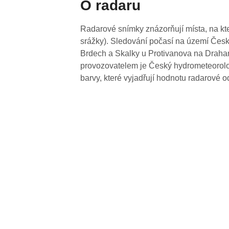
O radaru
Radarové snímky znázorňují místa, na kte
srážky). Sledování počasí na území Česk
Brdech a Skalky u Protivanova na Drahan
provozovatelem je Český hydrometeorolog
barvy, které vyjadřují hodnotu radarové o