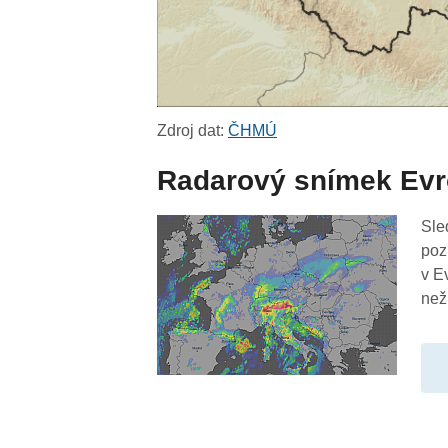
Zdroj dat:
ČHMÚ
Radarový snímek Ev
Sle
poz
v E
než