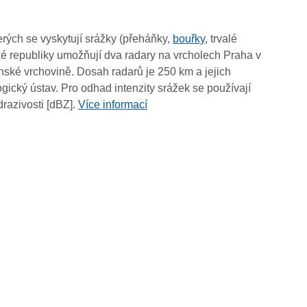
10:00
09:50
rých se vyskytují srážky (přeháňky,
bouřky
, trvalé
09:40
é republiky umožňují dva radary na vrcholech Praha v
09:30
ské vrchovině. Dosah radarů je 250 km a jejich
09:20
ický ústav. Pro odhad intenzity srážek se používají
09:10
drazivosti [dBZ].
Více informací
09:00
08:50
08:40
08:30
08:20
08:10
08:00
07:50
07:40
07:30
07:20
07:10