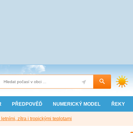
R
PŘEDPOVĚĎ
NUMERICKÝ
MODEL
ŘEKY
etními, zítra i tropickými teplotami