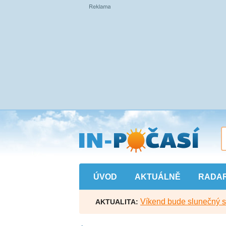
Přejít
na
hlavní
obsah
ÚVOD
AKTUÁLNĚ
RADA
Víkend bude slunečný s l
AKTUALITA: