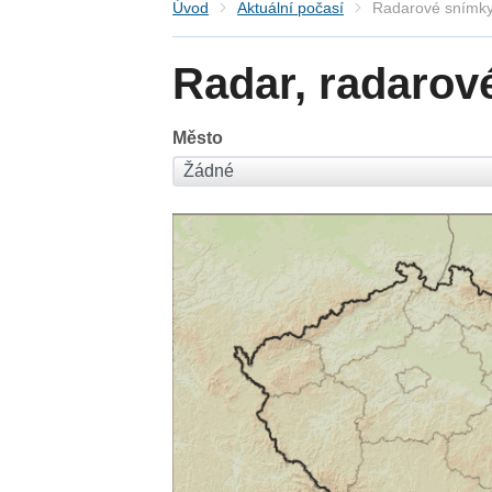
Úvod
Aktuální počasí
Radarové snímky
Radar, radarov
Město