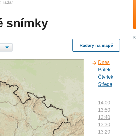
, radar
é snímky
Radary na mapě
Dnes
Pátek
Čtvrtek
Středa
14:00
13:50
13:40
13:30
13:20