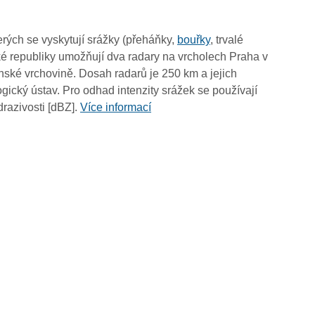
13:00
12:50
rých se vyskytují srážky (přeháňky,
bouřky
, trvalé
12:40
é republiky umožňují dva radary na vrcholech Praha v
12:30
ské vrchovině. Dosah radarů je 250 km a jejich
12:20
ický ústav. Pro odhad intenzity srážek se používají
12:10
drazivosti [dBZ].
Více informací
12:00
11:50
11:40
11:30
11:20
11:10
11:00
10:50
10:40
10:30
10:20
10:10