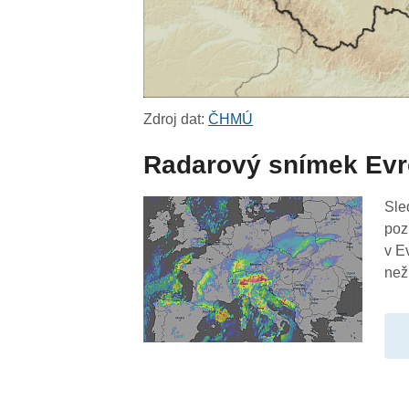
Zdroj dat:
ČHMÚ
Radarový snímek Ev
Sle
poz
v E
než