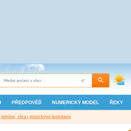
R
PŘEDPOVĚĎ
NUMERICKÝ
MODEL
ŘEKY
etními, zítra i tropickými teplotami