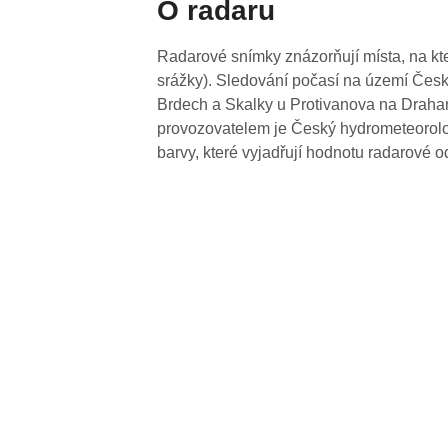
O radaru
Radarové snímky znázorňují místa, na kte
srážky). Sledování počasí na území Česk
Brdech a Skalky u Protivanova na Drahan
provozovatelem je Český hydrometeorolog
barvy, které vyjadřují hodnotu radarové o