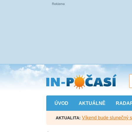
Přejít
na
hlavní
obsah
ÚVOD
AKTUÁLNĚ
RADA
Víkend bude slunečný s l
AKTUALITA: