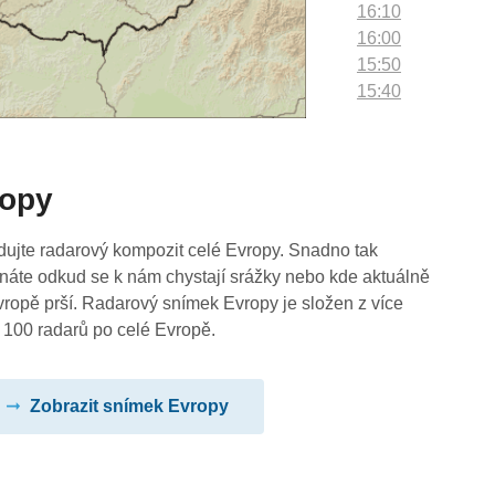
16:10
16:00
15:50
15:40
15:30
15:20
15:10
ropy
15:00
14:50
14:40
dujte radarový kompozit celé Evropy. Snadno tak
14:30
náte odkud se k nám chystají srážky nebo kde aktuálně
14:20
vropě prší. Radarový snímek Evropy je složen z více
14:10
 100 radarů po celé Evropě.
14:00
13:50
Zobrazit snímek Evropy
13:40
13:30
13:20
13:10