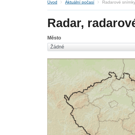
Úvod
Aktuální počasí
Radarové snímky
Radar, radarov
Město