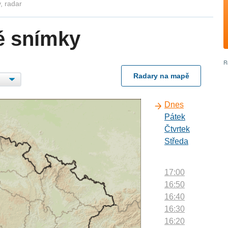
, radar
é snímky
Radary na mapě
Dnes
Pátek
Čtvrtek
Středa
17:00
16:50
16:40
16:30
16:20