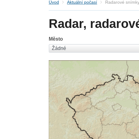
Úvod
Aktuální počasí
Radarové snímky
Radar, radarov
Město