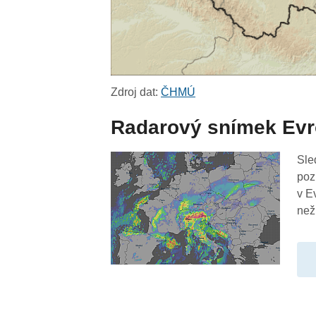
Zdroj dat:
ČHMÚ
Radarový snímek Ev
Sle
poz
v E
než