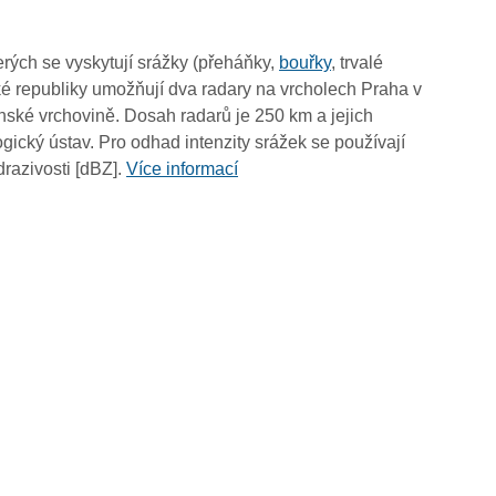
14:00
13:50
rých se vyskytují srážky (přeháňky,
bouřky
, trvalé
13:40
é republiky umožňují dva radary na vrcholech Praha v
13:30
ské vrchovině. Dosah radarů je 250 km a jejich
13:20
ický ústav. Pro odhad intenzity srážek se používají
13:10
drazivosti [dBZ].
Více informací
13:00
12:50
12:40
12:30
12:20
12:10
12:00
11:50
11:40
11:30
11:20
11:10