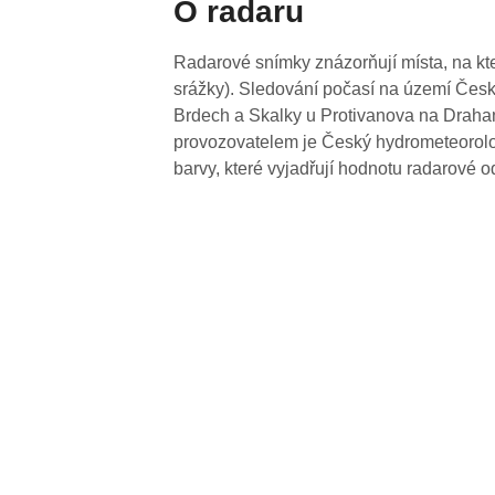
O radaru
Radarové snímky znázorňují místa, na kte
srážky). Sledování počasí na území Česk
Brdech a Skalky u Protivanova na Drahan
provozovatelem je Český hydrometeorolog
barvy, které vyjadřují hodnotu radarové o