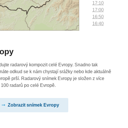
17:10
17:00
16:50
16:40
16:30
16:20
16:10
ropy
16:00
15:50
15:40
dujte radarový kompozit celé Evropy. Snadno tak
15:30
náte odkud se k nám chystají srážky nebo kde aktuálně
15:20
vropě prší. Radarový snímek Evropy je složen z více
15:10
 100 radarů po celé Evropě.
15:00
14:50
Zobrazit snímek Evropy
14:40
14:30
14:20
14:10