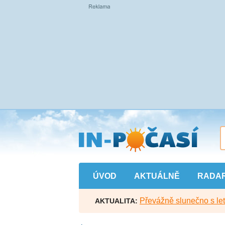
Přejít
na
hlavní
obsah
ÚVOD
AKTUÁLNĚ
RADA
Převážně slunečno s let
AKTUALITA: