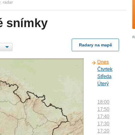
, radar
é snímky
Radary na mapě
Dnes
Čtvrtek
Středa
Úterý
18:00
17:50
17:40
17:30
17:20