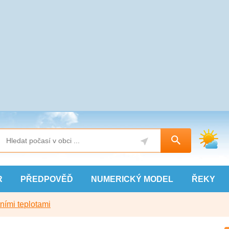
R
PŘEDPOVĚĎ
NUMERICKÝ
MODEL
ŘEKY
ními teplotami