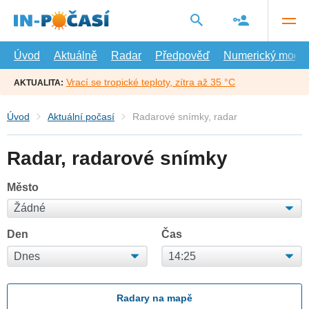
Přejít
na
hlavní
obsah
Úvod
Aktuálně
Radar
Předpověď
Numerický model
Vrací se tropické teploty, zítra až 35 °C
AKTUALITA:
Úvod
Aktuální počasí
Radarové snímky, radar
Radar, radarové snímky
Město
Den
Čas
Radary na mapě