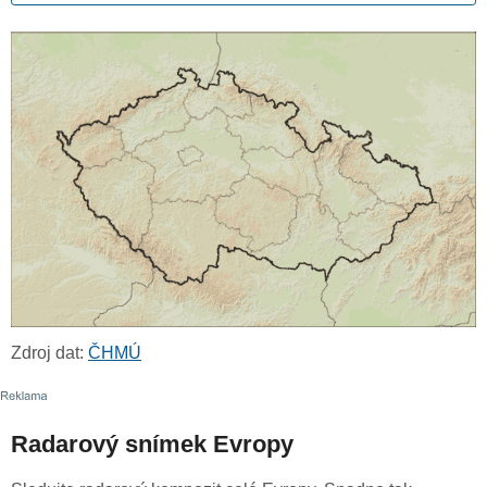
Zdroj dat:
ČHMÚ
Radarový snímek Evropy