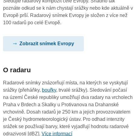
Sledujte radarový kompozit celé Evropy. Snadno tak
poznáte odkud se k nám chystají srážky nebo kde aktuálně v
Evropě prší. Radarový snímek Evropy je složen z více než
100 radarů po celé Evropě.
Zobrazit snímek Evropy
O radaru
Radarové snímky znázorňují místa, na kterých se vyskytují
srážky (přeháňky,
bouřky
, trvalé srážky). Sledování počasí
na území České republiky umožňují dva radary na vrcholech
Praha v Brdech a Skalky u Protivanova na Drahanské
vrchovině. Dosah radarů je 250 km a jejich provozovatelem
je Český hydrometeorologický ústav. Pro odhad intenzity
srážek se používají barvy, které vyjadřují hodnotu radarové
odrazivosti [dBZ].
Více informací