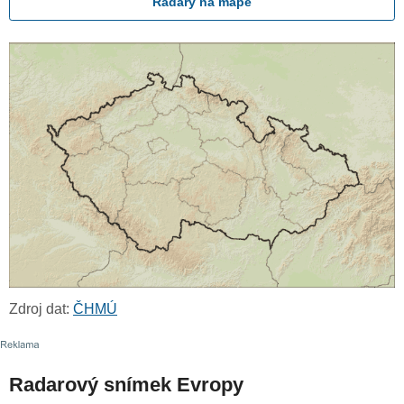
Radary na mapě
Zdroj dat:
ČHMÚ
Radarový snímek Evropy