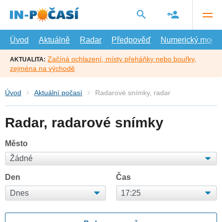
Přejít
na
hlavní
obsah
Úvod
Aktuálně
Radar
Předpověď
Numerický model
Začíná ochlazení, místy přeháňky nebo bouřky,
AKTUALITA:
zejména na východě
Úvod
Aktuální počasí
Radarové snímky, radar
Radar, radarové snímky
Město
Den
Čas