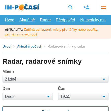
Přejít
na
hlavní
obsah
Úvod
Aktuálně
Radar
Předpověď
Numerický model
Začíná ochlazení, místy přeháňky nebo bouřky,
AKTUALITA:
zejména na východě
Úvod
Aktuální počasí
Radarové snímky, radar
Radar, radarové snímky
Město
Den
Čas