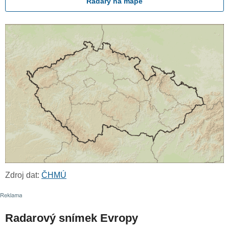
Radary na mapě
Zdroj dat:
ČHMÚ
Radarový snímek Evropy