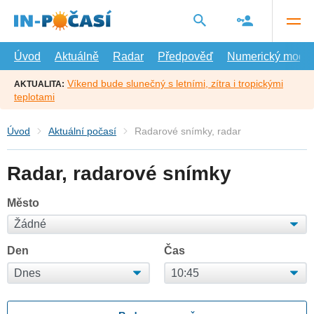
Přejít
na
hlavní
obsah
Úvod
Aktuálně
Radar
Předpověď
Numerický model
Víkend bude slunečný s letními, zítra i tropickými
AKTUALITA:
teplotami
Úvod
Aktuální počasí
Radarové snímky, radar
Radar, radarové snímky
Město
Den
Čas