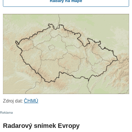
Radary na mapě
Zdroj dat:
ČHMÚ
Radarový snímek Evropy