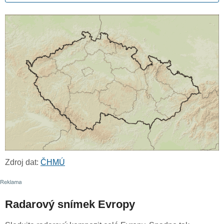
Zdroj dat:
ČHMÚ
Radarový snímek Evropy