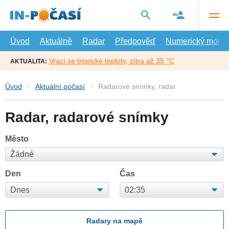
Přejít
na
hlavní
obsah
Úvod
Aktuálně
Radar
Předpověď
Numerický model
Vrací se tropické teploty, zítra až 35 °C
AKTUALITA:
Úvod
Aktuální počasí
Radarové snímky, radar
Radar, radarové snímky
Město
Den
Čas
Radary na mapě