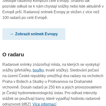
Sledujte radarový kompozit celé Evropy. Snadno tak
poznáte odkud se k nám chystají srážky nebo kde aktuálně v
Evropě prší. Radarový snímek Evropy je složen z více než
100 radarů po celé Evropě.
Zobrazit snímek Evropy
O radaru
Radarové snímky znázorňují místa, na kterých se vyskytují
srážky (přeháňky,
bouřky
, trvalé srážky). Sledování počasí
na území České republiky umožňují dva radary na vrcholech
Praha v Brdech a Skalky u Protivanova na Drahanské
vrchovině. Dosah radarů je 250 km a jejich provozovatelem
je Český hydrometeorologický ústav. Pro odhad intenzity
srážek se používají barvy, které vyjadřují hodnotu radarové
odrazivosti [dBZ].
Více informací