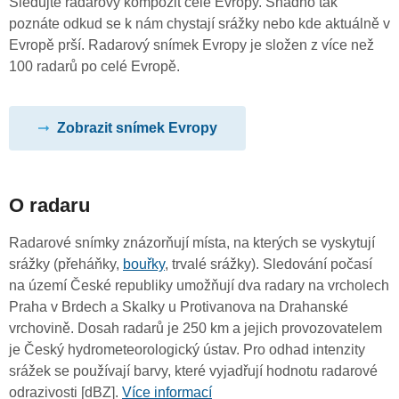
Sledujte radarový kompozit celé Evropy. Snadno tak
poznáte odkud se k nám chystají srážky nebo kde aktuálně v
Evropě prší. Radarový snímek Evropy je složen z více než
100 radarů po celé Evropě.
Zobrazit snímek Evropy
O radaru
Radarové snímky znázorňují místa, na kterých se vyskytují
srážky (přeháňky,
bouřky
, trvalé srážky). Sledování počasí
na území České republiky umožňují dva radary na vrcholech
Praha v Brdech a Skalky u Protivanova na Drahanské
vrchovině. Dosah radarů je 250 km a jejich provozovatelem
je Český hydrometeorologický ústav. Pro odhad intenzity
srážek se používají barvy, které vyjadřují hodnotu radarové
odrazivosti [dBZ].
Více informací