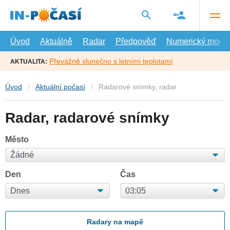
Přejít
na
hlavní
obsah
Úvod
Aktuálně
Radar
Předpověď
Numerický model
Převážně slunečno s letními teplotami
AKTUALITA:
Úvod
Aktuální počasí
Radarové snímky, radar
Radar, radarové snímky
Město
Den
Čas
Radary na mapě