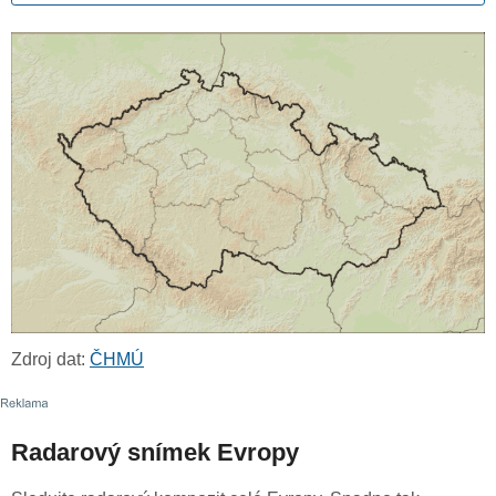
Zdroj dat:
ČHMÚ
Radarový snímek Evropy