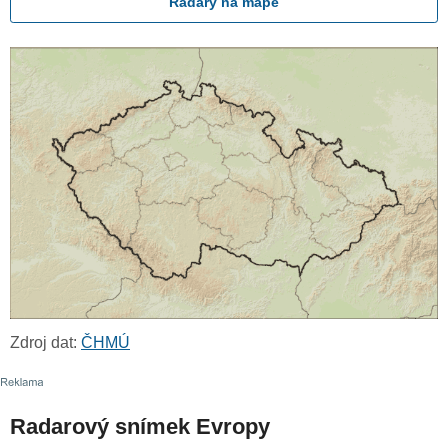
Radary na mapě
Zdroj dat:
ČHMÚ
Radarový snímek Evropy