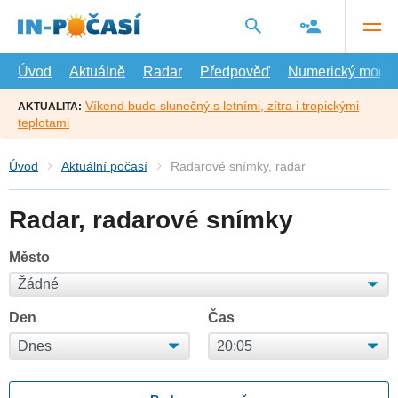
Přejít
na
hlavní
obsah
Úvod
Aktuálně
Radar
Předpověď
Numerický model
Víkend bude slunečný s letními, zítra i tropickými
AKTUALITA:
teplotami
Úvod
Aktuální počasí
Radarové snímky, radar
Radar, radarové snímky
Město
Den
Čas