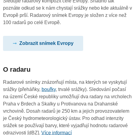
Sledujte radarový kompozit celé Evropy. Snadno tak
poznáte odkud se k nám chystají srážky nebo kde aktuálně v
Evropě prší. Radarový snímek Evropy je složen z více než
100 radarů po celé Evropě.
Zobrazit snímek Evropy
O radaru
Radarové snímky znázorňují místa, na kterých se vyskytují
srážky (přeháňky,
bouřky
, trvalé srážky). Sledování počasí
na území České republiky umožňují dva radary na vrcholech
Praha v Brdech a Skalky u Protivanova na Drahanské
vrchovině. Dosah radarů je 250 km a jejich provozovatelem
je Český hydrometeorologický ústav. Pro odhad intenzity
srážek se používají barvy, které vyjadřují hodnotu radarové
odrazivosti [dBZ].
Více informací