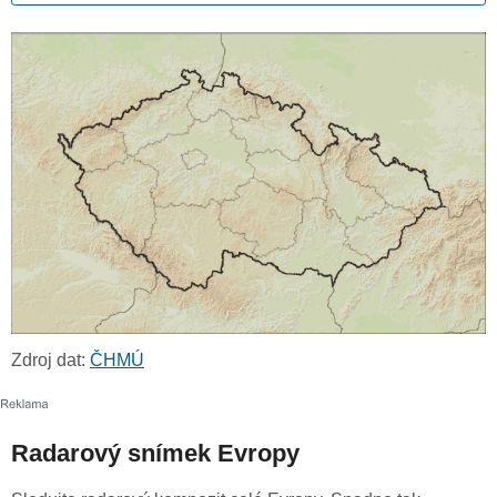
Zdroj dat:
ČHMÚ
Radarový snímek Evropy