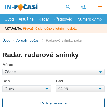
Přejít
na
hlavní
obsah
Úvod
Aktuálně
Radar
Předpověď
Numerický model
Převážně slunečno s letními teplotami
AKTUALITA:
Úvod
Aktuální počasí
Radarové snímky, radar
Radar, radarové snímky
Město
Den
Čas
Radary na mapě