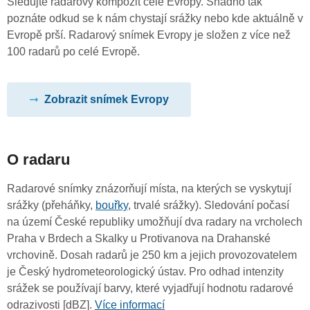
Sledujte radarový kompozit celé Evropy. Snadno tak
poznáte odkud se k nám chystají srážky nebo kde aktuálně v
Evropě prší. Radarový snímek Evropy je složen z více než
100 radarů po celé Evropě.
Zobrazit snímek Evropy
O radaru
Radarové snímky znázorňují místa, na kterých se vyskytují
srážky (přeháňky,
bouřky
, trvalé srážky). Sledování počasí
na území České republiky umožňují dva radary na vrcholech
Praha v Brdech a Skalky u Protivanova na Drahanské
vrchovině. Dosah radarů je 250 km a jejich provozovatelem
je Český hydrometeorologický ústav. Pro odhad intenzity
srážek se používají barvy, které vyjadřují hodnotu radarové
odrazivosti [dBZ].
Více informací