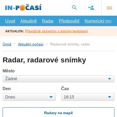
Přejít
na
hlavní
obsah
Úvod
Aktuálně
Radar
Předpověď
Numerický model
Převážně slunečno s letními teplotami
AKTUALITA:
Úvod
Aktuální počasí
Radarové snímky, radar
Radar, radarové snímky
Město
Den
Čas
Radary na mapě