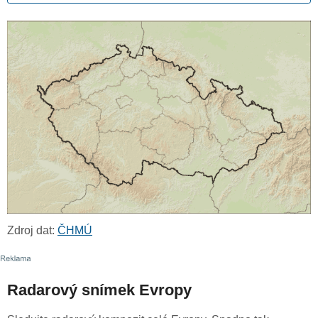
Zdroj dat:
ČHMÚ
Radarový snímek Evropy