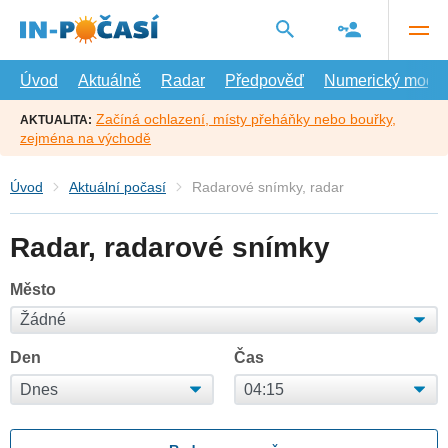
Přejít
na
hlavní
obsah
Úvod
Aktuálně
Radar
Předpověď
Numerický model
Začíná ochlazení, místy přeháňky nebo bouřky,
AKTUALITA:
zejména na východě
Úvod
Aktuální počasí
Radarové snímky, radar
Radar, radarové snímky
Město
Den
Čas