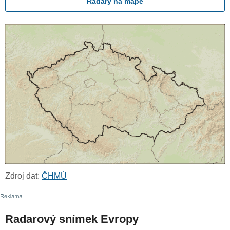
Radary na mapě
Zdroj dat:
ČHMÚ
Radarový snímek Evropy