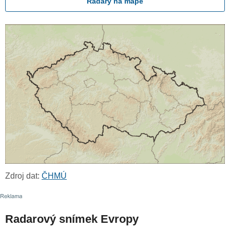
Radary na mapě
Zdroj dat:
ČHMÚ
Radarový snímek Evropy