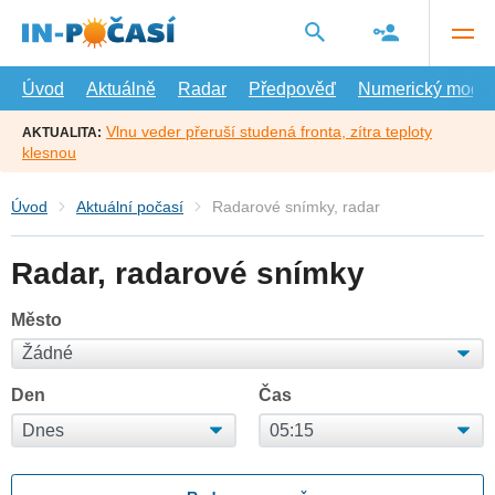
Přejít
na
hlavní
obsah
Úvod
Aktuálně
Radar
Předpověď
Numerický model
Vlnu veder přeruší studená fronta, zítra teploty
AKTUALITA:
klesnou
Úvod
Aktuální počasí
Radarové snímky, radar
Radar, radarové snímky
Město
Den
Čas