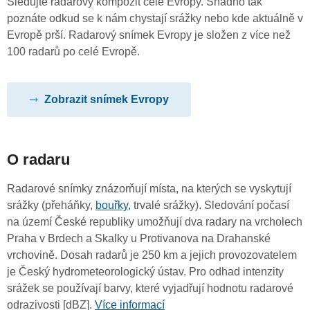
Sledujte radarový kompozit celé Evropy. Snadno tak
poznáte odkud se k nám chystají srážky nebo kde aktuálně v
Evropě prší. Radarový snímek Evropy je složen z více než
100 radarů po celé Evropě.
Zobrazit snímek Evropy
O radaru
Radarové snímky znázorňují místa, na kterých se vyskytují
srážky (přeháňky,
bouřky
, trvalé srážky). Sledování počasí
na území České republiky umožňují dva radary na vrcholech
Praha v Brdech a Skalky u Protivanova na Drahanské
vrchovině. Dosah radarů je 250 km a jejich provozovatelem
je Český hydrometeorologický ústav. Pro odhad intenzity
srážek se používají barvy, které vyjadřují hodnotu radarové
odrazivosti [dBZ].
Více informací