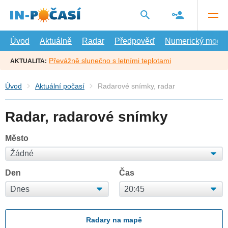
Přejít
na
hlavní
obsah
Úvod
Aktuálně
Radar
Předpověď
Numerický model
Převážně slunečno s letními teplotami
AKTUALITA:
Úvod
Aktuální počasí
Radarové snímky, radar
Radar, radarové snímky
Město
Den
Čas
Radary na mapě