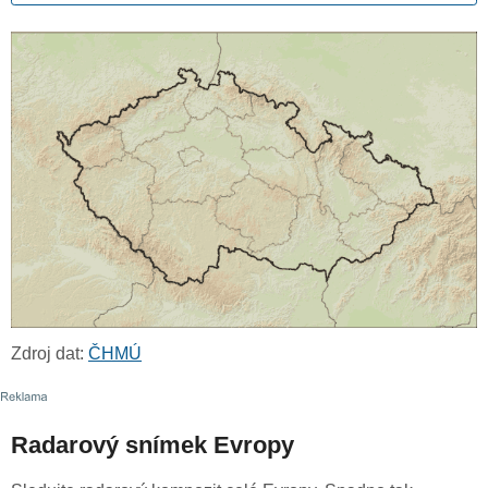
Zdroj dat:
ČHMÚ
Radarový snímek Evropy