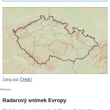
Zdroj dat:
ČHMÚ
Radarový snímek Evropy