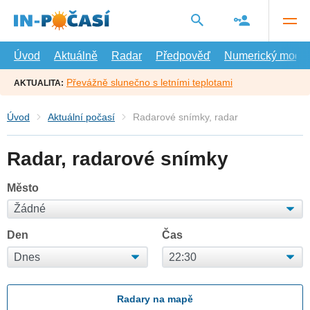
Přejít
na
hlavní
obsah
Úvod
Aktuálně
Radar
Předpověď
Numerický model
Převážně slunečno s letními teplotami
AKTUALITA:
Úvod
Aktuální počasí
Radarové snímky, radar
Radar, radarové snímky
Město
Den
Čas
Radary na mapě