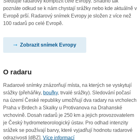
Sledujte radarový kompozit celé Evropy. Snadno tak
poznáte odkud se k nám chystají srážky nebo kde aktuálně v
Evropě prší. Radarový snímek Evropy je složen z více než
100 radarů po celé Evropě.
Zobrazit snímek Evropy
O radaru
Radarové snímky znázorňují místa, na kterých se vyskytují
srážky (přeháňky,
bouřky
, trvalé srážky). Sledování počasí
na území České republiky umožňují dva radary na vrcholech
Praha v Brdech a Skalky u Protivanova na Drahanské
vrchovině. Dosah radarů je 250 km a jejich provozovatelem
je Český hydrometeorologický ústav. Pro odhad intenzity
srážek se používají barvy, které vyjadřují hodnotu radarové
odrazivosti [dBZ].
Více informací