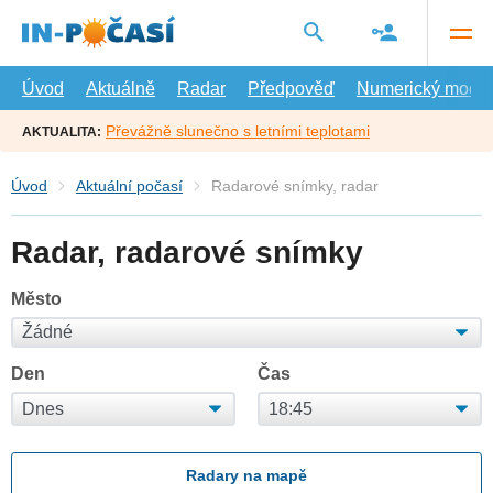
Přejít
na
hlavní
obsah
Úvod
Aktuálně
Radar
Předpověď
Numerický model
Převážně slunečno s letními teplotami
AKTUALITA:
Úvod
Aktuální počasí
Radarové snímky, radar
Radar, radarové snímky
Město
Den
Čas
Radary na mapě