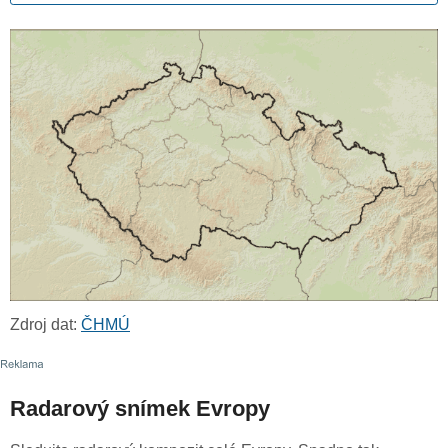
Zdroj dat:
ČHMÚ
Radarový snímek Evropy