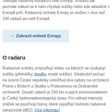
Sledujte radarový kompozit celé Evropy. Snadno tak
poznáte odkud se k nám chystají srážky nebo kde aktuálně v
Evropě prší. Radarový snímek Evropy je složen z více než
100 radarů po celé Evropě.
Zobrazit snímek Evropy
O radaru
Radarové snímky znázorňují místa, na kterých se vyskytují
srážky (přeháňky,
bouřky
, trvalé srážky). Sledování počasí
na území České republiky umožňují dva radary na vrcholech
Praha v Brdech a Skalky u Protivanova na Drahanské
vrchovině. Dosah radarů je 250 km a jejich provozovatelem
je Český hydrometeorologický ústav. Pro odhad intenzity
srážek se používají barvy, které vyjadřují hodnotu radarové
odrazivosti [dBZ].
Více informací