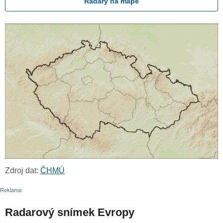
Radary na mapě
Zdroj dat:
ČHMÚ
Radarový snímek Evropy