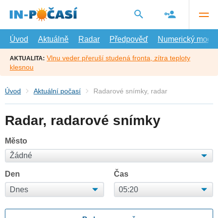
Přejít
na
hlavní
obsah
Úvod
Aktuálně
Radar
Předpověď
Numerický model
Vlnu veder přeruší studená fronta, zítra teploty
AKTUALITA:
klesnou
Úvod
Aktuální počasí
Radarové snímky, radar
Radar, radarové snímky
Město
Den
Čas