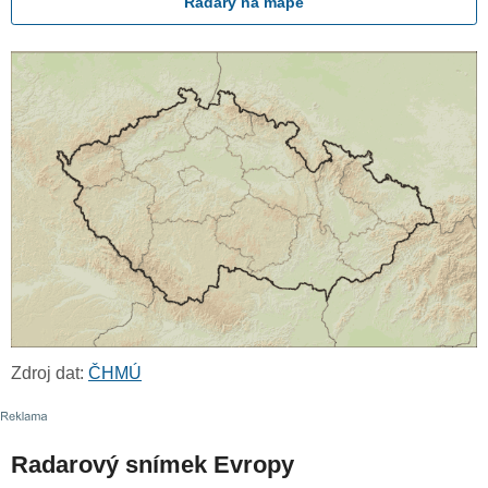
Radary na mapě
Zdroj dat:
ČHMÚ
Radarový snímek Evropy