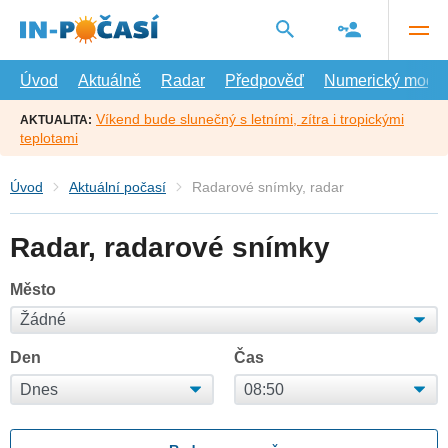
Přejít
na
hlavní
obsah
Úvod
Aktuálně
Radar
Předpověď
Numerický model
Víkend bude slunečný s letními, zítra i tropickými
AKTUALITA:
teplotami
Úvod
Aktuální počasí
Radarové snímky, radar
Radar, radarové snímky
Město
Den
Čas