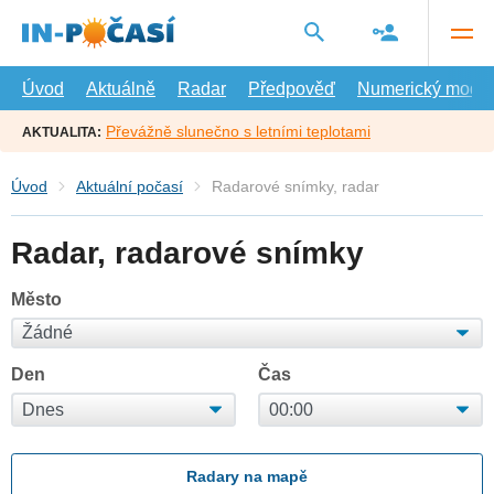
Přejít
na
hlavní
obsah
Úvod
Aktuálně
Radar
Předpověď
Numerický model
Převážně slunečno s letními teplotami
AKTUALITA:
Úvod
Aktuální počasí
Radarové snímky, radar
Radar, radarové snímky
Město
Den
Čas
Radary na mapě