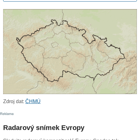
Zdroj dat:
ČHMÚ
Radarový snímek Evropy