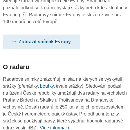
Sledujte radarový kompozit celé Evropy. Snadno tak
poznáte odkud se k nám chystají srážky nebo kde aktuálně v
Evropě prší. Radarový snímek Evropy je složen z více než
100 radarů po celé Evropě.
Zobrazit snímek Evropy
O radaru
Radarové snímky znázorňují místa, na kterých se vyskytují
srážky (přeháňky,
bouřky
, trvalé srážky). Sledování počasí
na území České republiky umožňují dva radary na vrcholech
Praha v Brdech a Skalky u Protivanova na Drahanské
vrchovině. Dosah radarů je 250 km a jejich provozovatelem
je Český hydrometeorologický ústav. Pro odhad intenzity
srážek se používají barvy, které vyjadřují hodnotu radarové
odrazivosti [dBZ].
Více informací