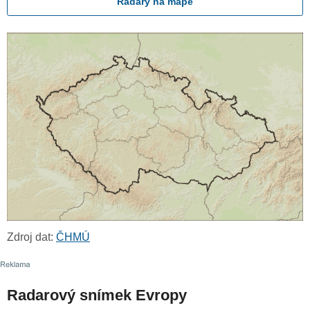
Radary na mapě
Zdroj dat:
ČHMÚ
Radarový snímek Evropy