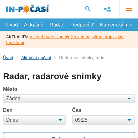
Přejít
na
hlavní
obsah
Úvod
Aktuálně
Radar
Předpověď
Numerický model
Víkend bude slunečný s letními, zítra i tropickými
AKTUALITA:
teplotami
Úvod
Aktuální počasí
Radarové snímky, radar
Radar, radarové snímky
Město
Den
Čas