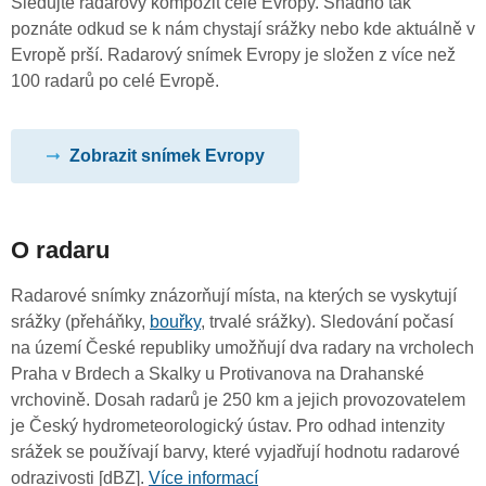
Sledujte radarový kompozit celé Evropy. Snadno tak
poznáte odkud se k nám chystají srážky nebo kde aktuálně v
Evropě prší. Radarový snímek Evropy je složen z více než
100 radarů po celé Evropě.
Zobrazit snímek Evropy
O radaru
Radarové snímky znázorňují místa, na kterých se vyskytují
srážky (přeháňky,
bouřky
, trvalé srážky). Sledování počasí
na území České republiky umožňují dva radary na vrcholech
Praha v Brdech a Skalky u Protivanova na Drahanské
vrchovině. Dosah radarů je 250 km a jejich provozovatelem
je Český hydrometeorologický ústav. Pro odhad intenzity
srážek se používají barvy, které vyjadřují hodnotu radarové
odrazivosti [dBZ].
Více informací