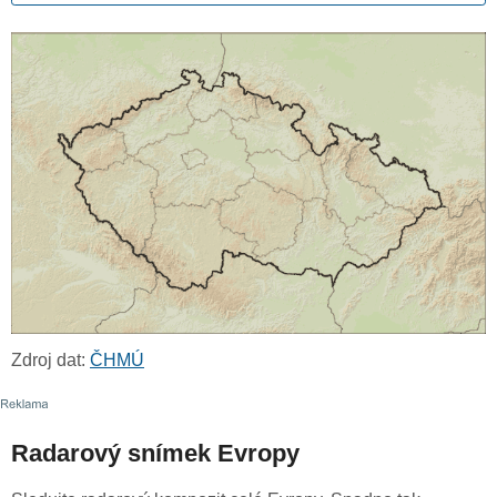
Zdroj dat:
ČHMÚ
Radarový snímek Evropy