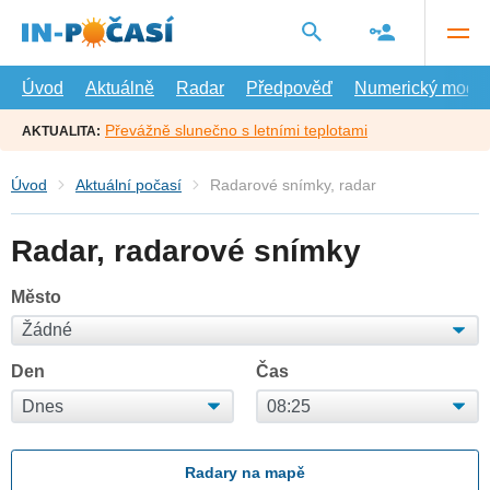
Přejít
na
hlavní
obsah
Úvod
Aktuálně
Radar
Předpověď
Numerický model
Převážně slunečno s letními teplotami
AKTUALITA:
Úvod
Aktuální počasí
Radarové snímky, radar
Radar, radarové snímky
Město
Den
Čas
Radary na mapě