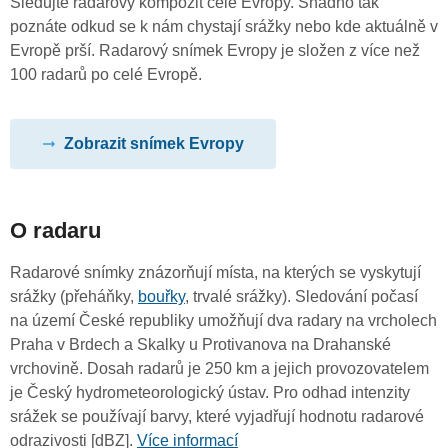
Sledujte radarový kompozit celé Evropy. Snadno tak
poznáte odkud se k nám chystají srážky nebo kde aktuálně v
Evropě prší. Radarový snímek Evropy je složen z více než
100 radarů po celé Evropě.
Zobrazit snímek Evropy
O radaru
Radarové snímky znázorňují místa, na kterých se vyskytují
srážky (přeháňky,
bouřky
, trvalé srážky). Sledování počasí
na území České republiky umožňují dva radary na vrcholech
Praha v Brdech a Skalky u Protivanova na Drahanské
vrchovině. Dosah radarů je 250 km a jejich provozovatelem
je Český hydrometeorologický ústav. Pro odhad intenzity
srážek se používají barvy, které vyjadřují hodnotu radarové
odrazivosti [dBZ].
Více informací