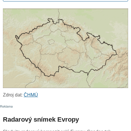
Zdroj dat:
ČHMÚ
Radarový snímek Evropy