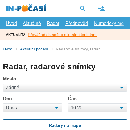
Přejít
na
hlavní
obsah
Úvod
Aktuálně
Radar
Předpověď
Numerický model
Převážně slunečno s letními teplotami
AKTUALITA:
Úvod
Aktuální počasí
Radarové snímky, radar
Radar, radarové snímky
Město
Den
Čas
Radary na mapě