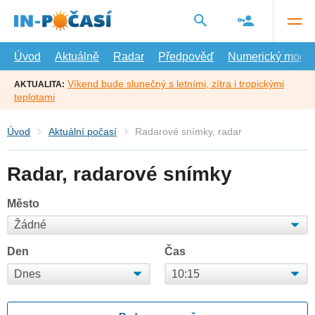
Přejít
na
hlavní
obsah
Úvod
Aktuálně
Radar
Předpověď
Numerický model
Víkend bude slunečný s letními, zítra i tropickými
AKTUALITA:
teplotami
Úvod
Aktuální počasí
Radarové snímky, radar
Radar, radarové snímky
Město
Den
Čas