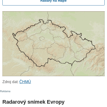
Radary na mapě
Zdroj dat:
ČHMÚ
Radarový snímek Evropy