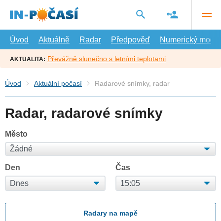
Přejít
na
hlavní
obsah
Úvod
Aktuálně
Radar
Předpověď
Numerický model
Převážně slunečno s letními teplotami
AKTUALITA:
Úvod
Aktuální počasí
Radarové snímky, radar
Radar, radarové snímky
Město
Den
Čas
Radary na mapě