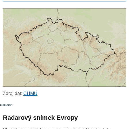
Zdroj dat:
ČHMÚ
Radarový snímek Evropy