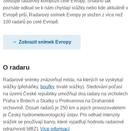
Sledujte radarový kompozit celé Evropy. Snadno tak
poznáte odkud se k nám chystají srážky nebo kde aktuálně v
Evropě prší. Radarový snímek Evropy je složen z více než
100 radarů po celé Evropě.
Zobrazit snímek Evropy
O radaru
Radarové snímky znázorňují místa, na kterých se vyskytují
srážky (přeháňky,
bouřky
, trvalé srážky). Sledování počasí
na území České republiky umožňují dva radary na vrcholech
Praha v Brdech a Skalky u Protivanova na Drahanské
vrchovině. Dosah radarů je 250 km a jejich provozovatelem
je Český hydrometeorologický ústav. Pro odhad intenzity
srážek se používají barvy, které vyjadřují hodnotu radarové
odrazivosti [dBZ].
Více informací