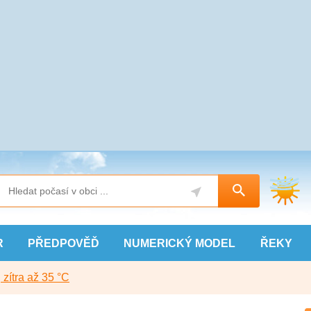
R
PŘEDPOVĚĎ
NUMERICKÝ
MODEL
ŘEKY
, zítra až 35 °C