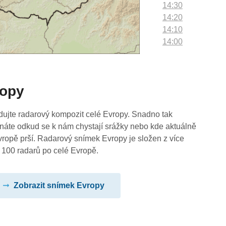
14:30
14:20
14:10
14:00
13:50
13:40
13:30
ropy
13:20
13:10
13:00
dujte radarový kompozit celé Evropy. Snadno tak
12:50
náte odkud se k nám chystají srážky nebo kde aktuálně
12:40
vropě prší. Radarový snímek Evropy je složen z více
12:30
 100 radarů po celé Evropě.
12:20
12:10
Zobrazit snímek Evropy
12:00
11:50
11:40
11:30