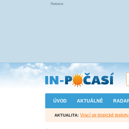
Přejít
na
hlavní
obsah
ÚVOD
AKTUÁLNĚ
RADA
Vrací se tropické teploty
AKTUALITA: