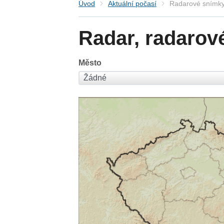
Úvod
Aktuální počasí
Radarové snímky
Radar, radarov
Město