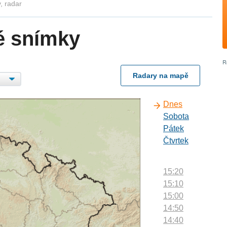
, radar
é snímky
Radary na mapě
Dnes
Sobota
Pátek
Čtvrtek
15:20
15:10
15:00
14:50
14:40