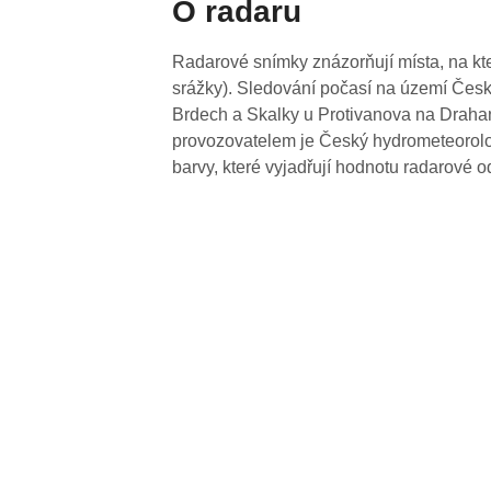
O radaru
Radarové snímky znázorňují místa, na kte
srážky). Sledování počasí na území Česk
Brdech a Skalky u Protivanova na Drahan
provozovatelem je Český hydrometeorolog
barvy, které vyjadřují hodnotu radarové o