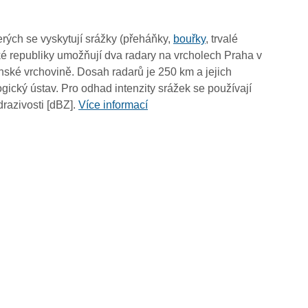
11:20
11:10
rých se vyskytují srážky (přeháňky,
bouřky
, trvalé
11:00
é republiky umožňují dva radary na vrcholech Praha v
10:50
ské vrchovině. Dosah radarů je 250 km a jejich
10:40
ický ústav. Pro odhad intenzity srážek se používají
10:30
drazivosti [dBZ].
Více informací
10:20
10:10
10:00
09:50
09:40
09:30
09:20
09:10
09:00
08:50
08:40
08:30