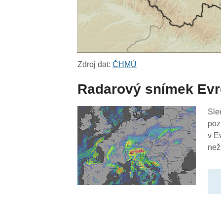
Zdroj dat:
ČHMÚ
Radarový snímek Ev
Sle
poz
v E
než