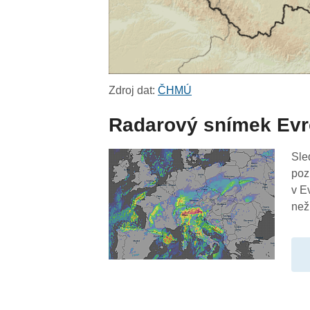
Zdroj dat:
ČHMÚ
Radarový snímek Ev
Sle
poz
v E
než