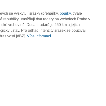
08:25
08:15
rých se vyskytují srážky (přeháňky,
bouřky
, trvalé
08:05
é republiky umožňují dva radary na vrcholech Praha v
07:55
ské vrchovině. Dosah radarů je 250 km a jejich
07:45
ický ústav. Pro odhad intenzity srážek se používají
07:35
drazivosti [dBZ].
Více informací
07:25
07:15
07:05
06:55
06:45
06:35
06:25
06:15
06:05
05:55
05:45
05:35