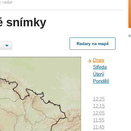
, radar
é snímky
Radary na mapě
Dnes
Středa
Úterý
Pondělí
12:25
12:15
12:05
11:55
11:45