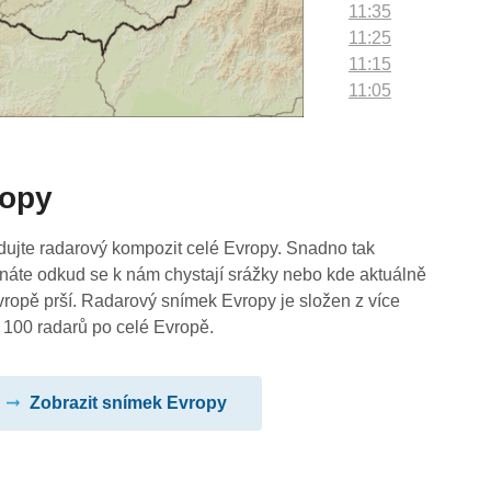
11:35
11:25
11:15
11:05
10:55
10:45
10:35
ropy
10:25
10:15
10:05
dujte radarový kompozit celé Evropy. Snadno tak
09:55
náte odkud se k nám chystají srážky nebo kde aktuálně
09:45
vropě prší. Radarový snímek Evropy je složen z více
09:35
 100 radarů po celé Evropě.
09:25
09:15
Zobrazit snímek Evropy
09:05
08:55
08:45
08:35