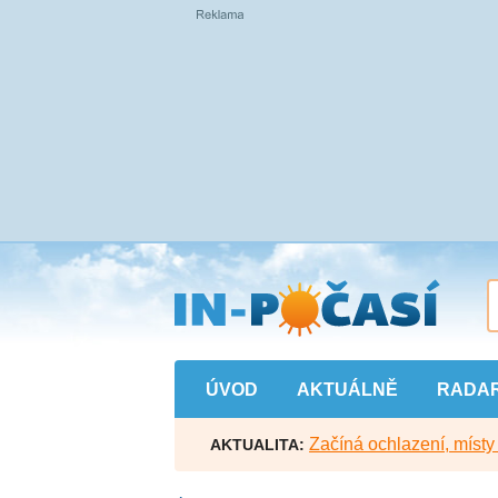
Přejít
na
hlavní
obsah
ÚVOD
AKTUÁLNĚ
RADA
Začíná ochlazení, míst
AKTUALITA: