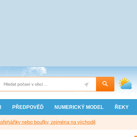
R
PŘEDPOVĚĎ
NUMERICKÝ
MODEL
ŘEKY
y přeháňky nebo bouřky, zejména na východě