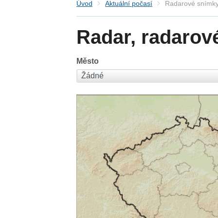
Úvod
Aktuální počasí
Radarové snímky
Radar, radarov
Město