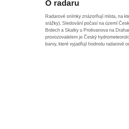
O radaru
Radarové snímky znázorňují místa, na kte
srážky). Sledování počasí na území Česk
Brdech a Skalky u Protivanova na Drahan
provozovatelem je Český hydrometeorolog
barvy, které vyjadřují hodnotu radarové o