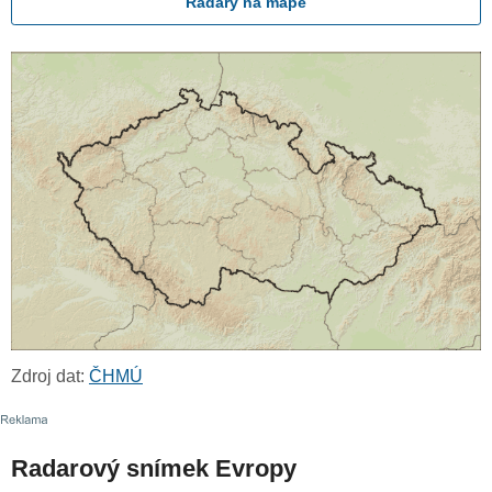
Radary na mapě
Zdroj dat:
ČHMÚ
Radarový snímek Evropy