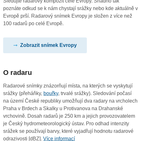
Sledujte radarový kompozit celé Evropy. Snadno tak
poznáte odkud se k nám chystají srážky nebo kde aktuálně v
Evropě prší. Radarový snímek Evropy je složen z více než
100 radarů po celé Evropě.
Zobrazit snímek Evropy
O radaru
Radarové snímky znázorňují místa, na kterých se vyskytují
srážky (přeháňky,
bouřky
, trvalé srážky). Sledování počasí
na území České republiky umožňují dva radary na vrcholech
Praha v Brdech a Skalky u Protivanova na Drahanské
vrchovině. Dosah radarů je 250 km a jejich provozovatelem
je Český hydrometeorologický ústav. Pro odhad intenzity
srážek se používají barvy, které vyjadřují hodnotu radarové
odrazivosti [dBZ].
Více informací