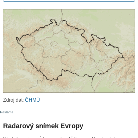
Zdroj dat:
ČHMÚ
Radarový snímek Evropy