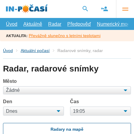
Přejít
na
hlavní
obsah
Úvod
Aktuálně
Radar
Předpověď
Numerický model
Převážně slunečno s letními teplotami
AKTUALITA:
Úvod
Aktuální počasí
Radarové snímky, radar
Radar, radarové snímky
Město
Den
Čas
Radary na mapě