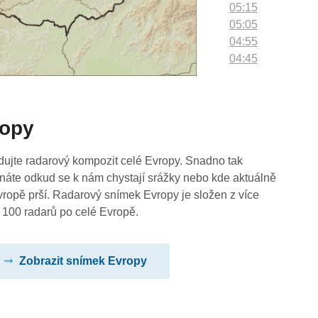
05:15
05:05
04:55
04:45
04:35
04:25
04:15
ropy
04:05
03:55
03:45
dujte radarový kompozit celé Evropy. Snadno tak
03:35
náte odkud se k nám chystají srážky nebo kde aktuálně
03:25
vropě prší. Radarový snímek Evropy je složen z více
03:15
 100 radarů po celé Evropě.
03:05
02:55
Zobrazit snímek Evropy
02:45
02:35
02:25
02:15