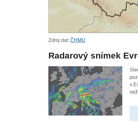
Zdroj dat:
ČHMÚ
Radarový snímek Ev
Sle
poz
v E
než