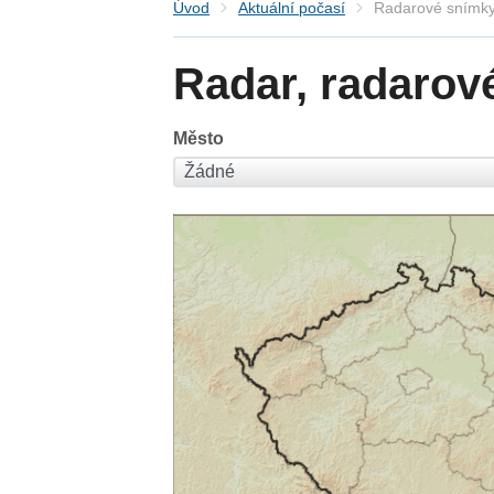
Úvod
Aktuální počasí
Radarové snímky
Radar, radarov
Město