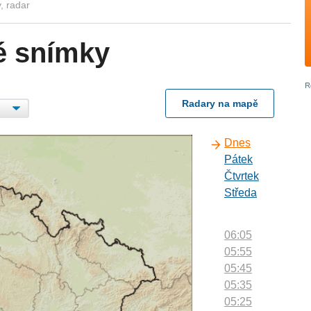
, radar
é snímky
Radary na mapě
Dnes
Pátek
Čtvrtek
Středa
06:05
05:55
05:45
05:35
05:25