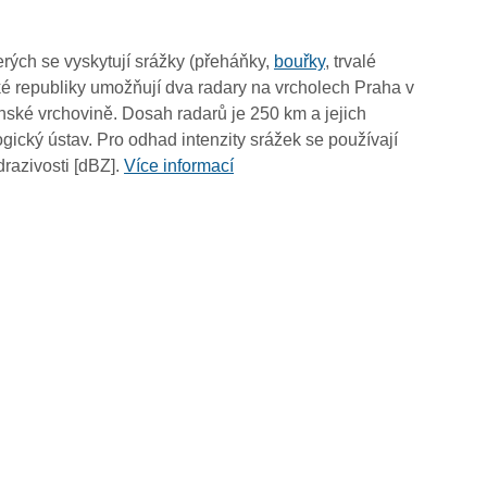
02:05
01:55
rých se vyskytují srážky (přeháňky,
bouřky
, trvalé
01:45
é republiky umožňují dva radary na vrcholech Praha v
01:35
ské vrchovině. Dosah radarů je 250 km a jejich
01:25
ický ústav. Pro odhad intenzity srážek se používají
01:15
drazivosti [dBZ].
Více informací
01:05
00:55
00:45
00:35
00:25
00:15
00:05