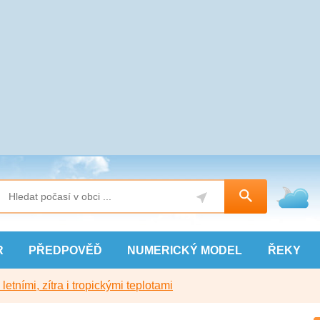
R
PŘEDPOVĚĎ
NUMERICKÝ
MODEL
ŘEKY
etními, zítra i tropickými teplotami