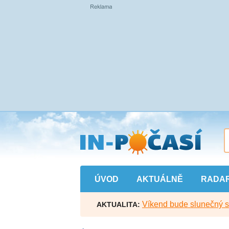
Přejít
na
hlavní
obsah
ÚVOD
AKTUÁLNĚ
RADA
Víkend bude slunečný s l
AKTUALITA: