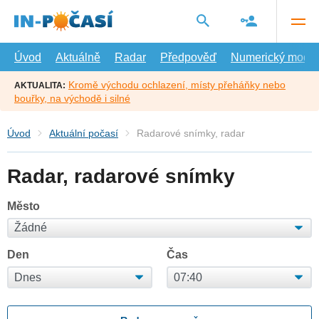
Přejít
na
hlavní
obsah
Úvod
Aktuálně
Radar
Předpověď
Numerický model
Kromě východu ochlazení, místy přeháňky nebo
AKTUALITA:
bouřky, na východě i silné
Úvod
Aktuální počasí
Radarové snímky, radar
Radar, radarové snímky
Město
Den
Čas