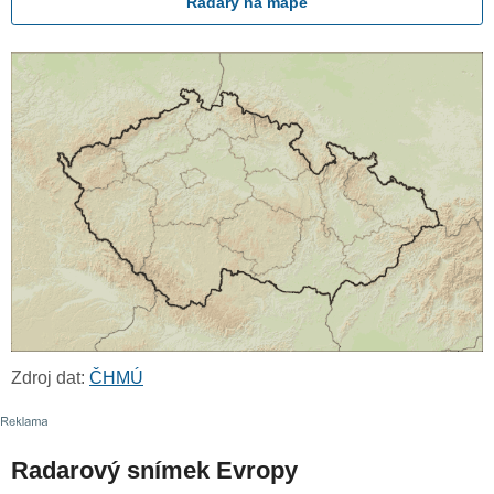
Radary na mapě
Zdroj dat:
ČHMÚ
Radarový snímek Evropy