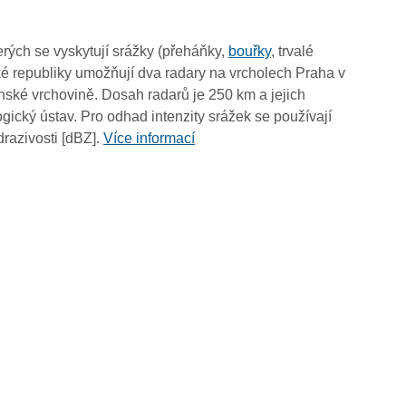
09:20
09:10
rých se vyskytují srážky (přeháňky,
bouřky
, trvalé
09:00
é republiky umožňují dva radary na vrcholech Praha v
08:50
ské vrchovině. Dosah radarů je 250 km a jejich
08:40
ický ústav. Pro odhad intenzity srážek se používají
08:30
drazivosti [dBZ].
Více informací
08:20
08:10
08:00
07:50
07:40
07:30
07:20
07:10
07:00
06:50
06:40
06:30