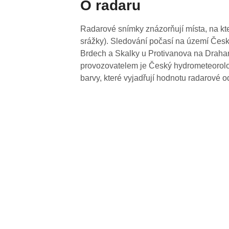
O radaru
Radarové snímky znázorňují místa, na kte
srážky). Sledování počasí na území Česk
Brdech a Skalky u Protivanova na Drahan
provozovatelem je Český hydrometeorolog
barvy, které vyjadřují hodnotu radarové o