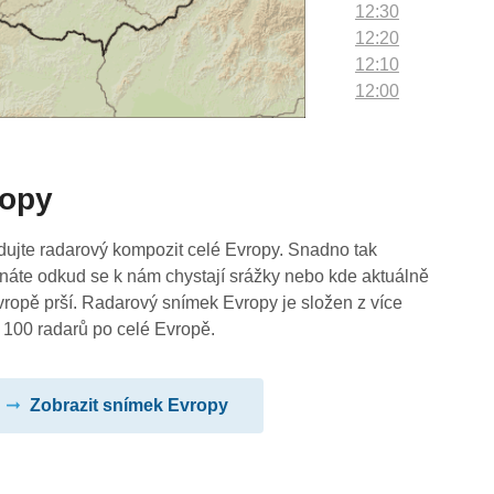
12:30
12:20
12:10
12:00
11:50
11:40
11:30
ropy
11:20
11:10
11:00
dujte radarový kompozit celé Evropy. Snadno tak
10:50
náte odkud se k nám chystají srážky nebo kde aktuálně
10:40
vropě prší. Radarový snímek Evropy je složen z více
10:30
 100 radarů po celé Evropě.
10:20
10:10
Zobrazit snímek Evropy
10:00
09:50
09:40
09:30