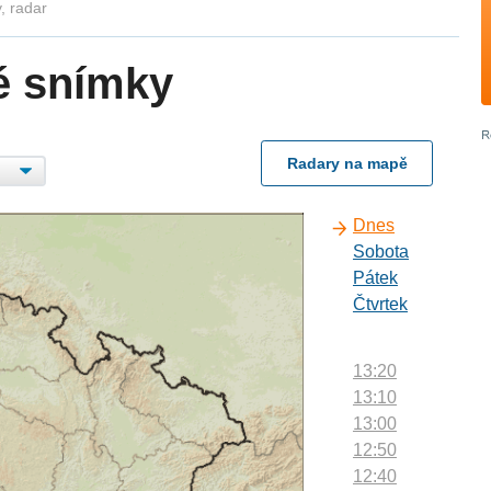
, radar
é snímky
Radary na mapě
Dnes
Sobota
Pátek
Čtvrtek
13:20
13:10
13:00
12:50
12:40