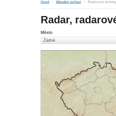
Úvod
Aktuální počasí
Radarové snímky
Radar, radarov
Město