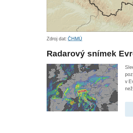
Zdroj dat:
ČHMÚ
Radarový snímek Ev
Sle
poz
v E
než