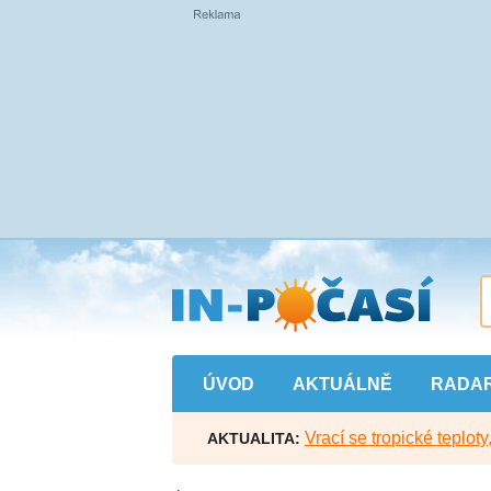
Přejít
na
hlavní
obsah
ÚVOD
AKTUÁLNĚ
RADA
Vrací se tropické teploty
AKTUALITA: