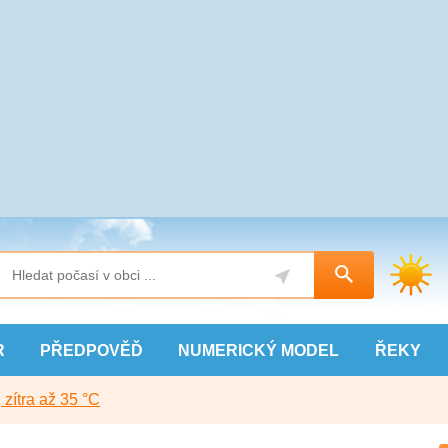
R
PŘEDPOVĚĎ
NUMERICKÝ
MODEL
ŘEKY
, zítra až 35 °C