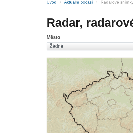
Úvod
Aktuální počasí
Radarové snímky
Radar, radarov
Město