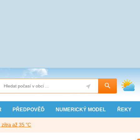
R
PŘEDPOVĚĎ
NUMERICKÝ
MODEL
ŘEKY
, zítra až 35 °C