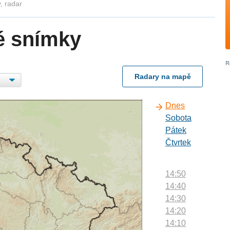
, radar
é snímky
Radary na mapě
Dnes
Sobota
Pátek
Čtvrtek
14:50
14:40
14:30
14:20
14:10