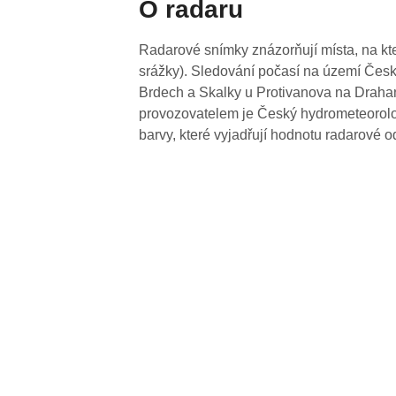
O radaru
Radarové snímky znázorňují místa, na kte
srážky). Sledování počasí na území Česk
Brdech a Skalky u Protivanova na Drahan
provozovatelem je Český hydrometeorolog
barvy, které vyjadřují hodnotu radarové o