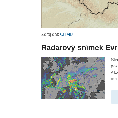
Zdroj dat:
ČHMÚ
Radarový snímek Ev
Sle
poz
v E
než