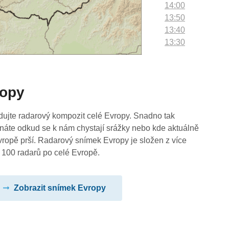
14:00
13:50
13:40
13:30
13:20
13:10
13:00
ropy
12:50
12:40
12:30
dujte radarový kompozit celé Evropy. Snadno tak
12:20
náte odkud se k nám chystají srážky nebo kde aktuálně
12:10
vropě prší. Radarový snímek Evropy je složen z více
12:00
 100 radarů po celé Evropě.
11:50
11:40
Zobrazit snímek Evropy
11:30
11:20
11:10
11:00