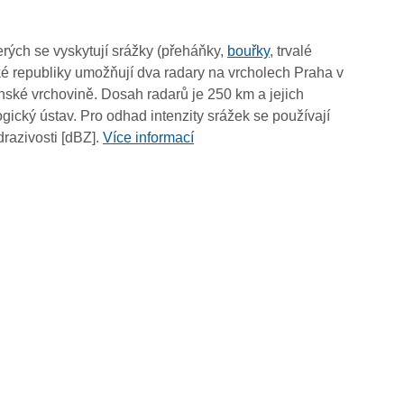
10:50
10:40
rých se vyskytují srážky (přeháňky,
bouřky
, trvalé
10:30
é republiky umožňují dva radary na vrcholech Praha v
10:20
ské vrchovině. Dosah radarů je 250 km a jejich
10:10
ický ústav. Pro odhad intenzity srážek se používají
10:00
drazivosti [dBZ].
Více informací
09:50
09:40
09:30
09:20
09:10
09:00
08:50
08:40
08:30
08:20
08:10
08:00