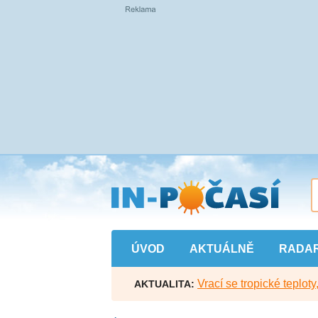
Přejít
na
hlavní
obsah
ÚVOD
AKTUÁLNĚ
RADA
Vrací se tropické teploty
AKTUALITA: