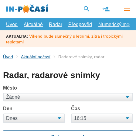
Přejít
na
hlavní
obsah
Úvod
Aktuálně
Radar
Předpověď
Numerický model
Víkend bude slunečný s letními, zítra i tropickými
AKTUALITA:
teplotami
Úvod
Aktuální počasí
Radarové snímky, radar
Radar, radarové snímky
Město
Den
Čas