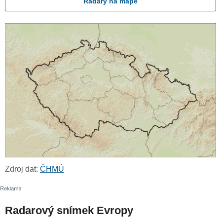
Radary na mapě
Zdroj dat:
ČHMÚ
Radarový snímek Evropy