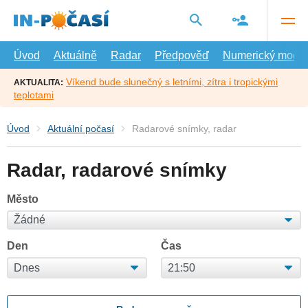
Přejít
na
hlavní
obsah
Úvod
Aktuálně
Radar
Předpověď
Numerický model
Víkend bude slunečný s letními, zítra i tropickými
AKTUALITA:
teplotami
Úvod
Aktuální počasí
Radarové snímky, radar
Radar, radarové snímky
Město
Den
Čas