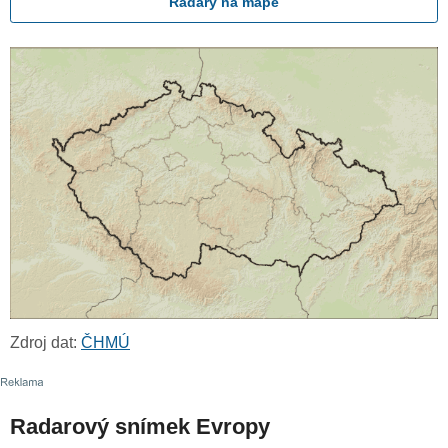
Radary na mapě
Zdroj dat:
ČHMÚ
Radarový snímek Evropy