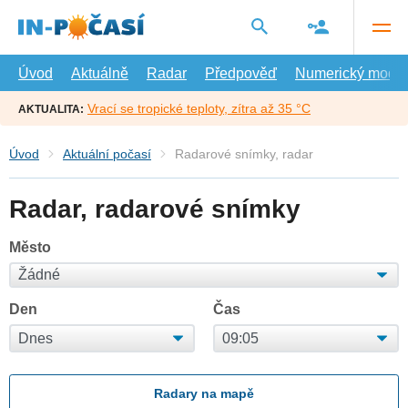
Přejít
na
hlavní
obsah
Úvod
Aktuálně
Radar
Předpověď
Numerický model
Vrací se tropické teploty, zítra až 35 °C
AKTUALITA:
Úvod
Aktuální počasí
Radarové snímky, radar
Radar, radarové snímky
Město
Den
Čas
Radary na mapě