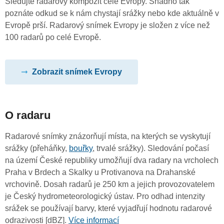
Sledujte radarový kompozit celé Evropy. Snadno tak
poznáte odkud se k nám chystají srážky nebo kde aktuálně v
Evropě prší. Radarový snímek Evropy je složen z více než
100 radarů po celé Evropě.
Zobrazit snímek Evropy
O radaru
Radarové snímky znázorňují místa, na kterých se vyskytují
srážky (přeháňky,
bouřky
, trvalé srážky). Sledování počasí
na území České republiky umožňují dva radary na vrcholech
Praha v Brdech a Skalky u Protivanova na Drahanské
vrchovině. Dosah radarů je 250 km a jejich provozovatelem
je Český hydrometeorologický ústav. Pro odhad intenzity
srážek se používají barvy, které vyjadřují hodnotu radarové
odrazivosti [dBZ].
Více informací