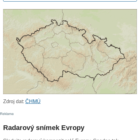
Zdroj dat:
ČHMÚ
Radarový snímek Evropy